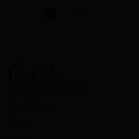
1
2
Επόμενη
Γ.Ε.ΜΗ: 7711501000
Γενικά
Εταιρεία