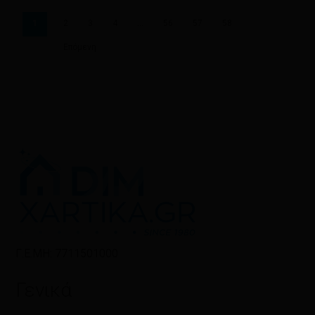
1
2
3
4
…
56
57
58
Επόμενη
Γ.Ε.ΜΗ: 7711501000
Γενικά