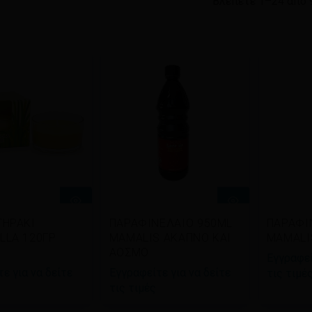
Βλέπετε 1–24 από 
βάστε
Διαβάστε
Δια
ΤΗΡΑΚΙ
ΠΑΡΑΦΙΝΕΛΑΙΟ 950ML
ΠΑΡΑΦΙ
σότερα
περισσότερα
περι
LLA 120ΓΡ
MAMALIS ΑΚΑΠΝΟ ΚΑΙ
MAMALI
ΑΟΣΜΟ
Εγγραφεί
ε για να δείτε
Εγγραφείτε για να δείτε
τις τιμέ
τις τιμές