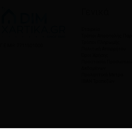
Γενικά
Εταιρεία
Τρόποι Αποστολής Πα
Τρόποι Πληρωμής
Γ.Ε.ΜΗ: 7711501000
Πολιτική Απορρήτου
Όροι Χρήσης
Προστασία Προσωπικ
Δεδομένων
Προληπτικά Μέτρα
IBAN Τραπεζών