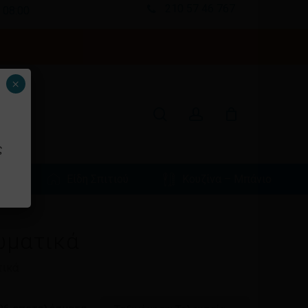
Menu
210 57 46 767
 08:00
Κλείσιμο
καλαθιού
search
account
×
ς
φιά
Είδη Σπιτιού
Κουζίνα – Μπάνιο
ωματικά
τικά