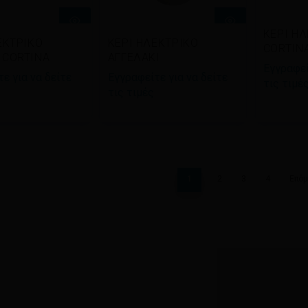
Δια
ΚΕΡΙ Η
βάστε
Διαβάστε
ΕΚΤΡΙΚΟ
ΚΕΡΙ ΗΛΕΚΤΡΙΚΟ
περι
CORTIN
σότερα
περισσότερα
 CORTINA
ΑΓΓΕΛΑΚΙ
Εγγραφεί
ε για να δείτε
Εγγραφείτε για να δείτε
τις τιμέ
τις τιμές
1
2
3
4
Επόμ