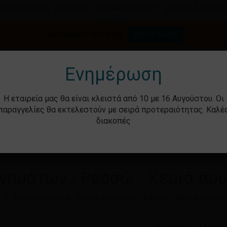
ο λειτουργίας: Δευτέρα - Παρασκευή 08:00 – 20:00 & Σάββατο
– 17:00
Καλάθι
Προσφορές του μήνα.
Δείτε τώρα
γήστε για αναζήτηση ή ESC για κλείσιμο.
Ενημέρωση
Η εταιρεία μας θα είναι κλειστά από 10 με 16 Αυγούστου. Οι
παραγγελίες θα εκτελεστούν με σειρά προτεραιότητας. Καλέ
διακοπές
ότητα
Βρεφικά – Παιδικά
Υγιεινή & Ομορ
μνημάτων - Ρεσσώ - Κεριά αρ
Εκκλησιαστικά - Κεριά μνημάτων - Ρεσσώ - Κεριά αρωμα