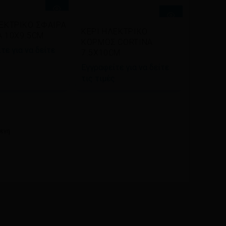
βάστε
ΛΕΚΤΡΙΚΟ ΣΦΑΙΡΑ
Διαβάστε
ΚΕΡΙ ΗΛΕΚΤΡΙΚΟ
σσότερα
A 10Χ9.5CM
περισσότερα
ΚΟΡΜΟΣ CORTINA
τε για να δείτε
7.5Χ10CM
ς
Εγγραφείτε για να δείτε
τις τιμές
ενη