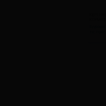
Δια
ΚΕΡΙ ΗΛ
περισ
ΚΟΡΜΟΣ
Εγγραφείτ
τις τιμές