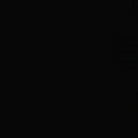
Δια
ΠΗΛΙΝΟΙ
περισ
ΣΕ ΔΙΑΦ
BOLSIUS
Εγγραφείτ
τις τιμές