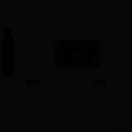
Sorted
96 αποτελέσματα
Ταξινόμηση: Τελευταία
by
latest
Διαβάστε
βάστε
ΚΕΡΙ ΣΕ ΠΟΤΗΡΙ ΓΥΑΛΙΝΟ
ΝΕΛΑΙΟ 950ML
περισσότερα
σσότερα
ΣΕΤ 2ΤΕΜ χ 45GR ΣΕ
S
ΔΙΑΦΟΡΑ ΑΡΩΜΑΤΑ
τε για να δείτε
Εγγραφείτε για να δείτε
ς
τις τιμές