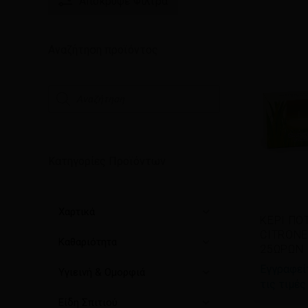
Απόκρυψε
Φίλτρα
Αναζήτηση προϊόντος
Αναζήτηση
προϊόντων
Κατηγορίες Προϊόντων
Χαρτικά
Δια
ΚΕΡΙ ΠΟ
περισ
CITRONE
Καθαριότητα
25ΩΡΩΝ
Εγγραφείτ
Υγιεινή & Ομορφιά
τις τιμές
Είδη Σπιτιού