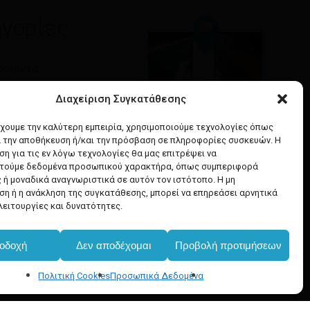
γορίες
ροϊόντα
τητα
Διαχείριση Συγκατάθεσης
Google maps
έχουμε την καλύτερη εμπειρία, χρησιμοποιούμε τεχνολογίες όπως
& Ομορφιά
α την αποθήκευση ή/και την πρόσβαση σε πληροφορίες συσκευών. Η
οδηγίες για να έρθετε
α Μαλλιών
η για τις εν λόγω τεχνολογίες θα μας επιτρέψει να
στο κατάστημά μας
ή Υγιεινή
τούμε δεδομένα προσωπικού χαρακτήρα, όπως συμπεριφορά
 ή μοναδικά αναγνωριστικά σε αυτόν τον ιστότοπο. Η μη
η ή η ανάκληση της συγκατάθεσης, μπορεί να επηρεάσει αρνητικά
λειτουργίες και δυνατότητες.
€
0.00
οδοχή
Δεν αποδέχομαι
Προβολή προτιμήσεων
Καλάθι
Ταμείο
Πολιτική Cookies
Προσωπικά Δεδομένα