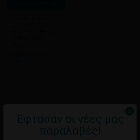
Διαβάστε περισσότερα
ΕΠΟΞΙΚΗ ΚΟΛΛΑ
PATTEX POWER
EPOXY UNIVERSAL
INSTANT MIX
11ML/12G
Εγγραφείτε για να
δείτε τις τιμές
×
Έφτασαν οι νέες μας
παραλαβές!