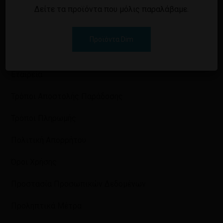
Δείτε τα προϊόντα που μόλις παραλάβαμε.
Γ.Ε.ΜΗ: 7711501000
Προϊόντα Dim
Γενικά
Εταιρεία
Τρόποι Αποστολής Παράδοσης
Τρόποι Πληρωμής
Πολιτική Απορρήτου
Όροι Χρήσης
Προστασία Προσωπικών Δεδομένων
Προληπτικά Μέτρα