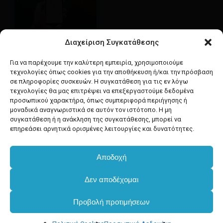
Διαχείριση Συγκατάθεσης
Google maps
οδηγίες για να έρθετε
Για να παρέχουμε την καλύτερη εμπειρία, χρησιμοποιούμε
στο κατάστημά μας
τεχνολογίες όπως cookies για την αποθήκευση ή/και την πρόσβαση
σε πληροφορίες συσκευών. Η συγκατάθεση για τις εν λόγω
τεχνολογίες θα μας επιτρέψει να επεξεργαστούμε δεδομένα
προσωπικού χαρακτήρα, όπως συμπεριφορά περιήγησης ή
μοναδικά αναγνωριστικά σε αυτόν τον ιστότοπο. Η μη
συγκατάθεση ή η ανάκληση της συγκατάθεσης, μπορεί να
facebook
instagram
επηρεάσει αρνητικά ορισμένες λειτουργίες και δυνατότητες.
Αποδοχή
Developed & powered by
BYTEACOOKIE
Δεν αποδέχομαι
Copyright
2025 Dimxartika.gr
Προβολή προτιμήσεων