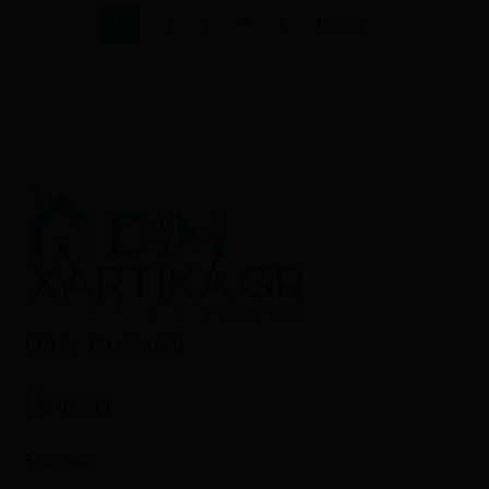
1
2
3
4
5
Επόμενη
Γ.Ε.ΜΗ: 7711501000
Γενικά
Εταιρεία