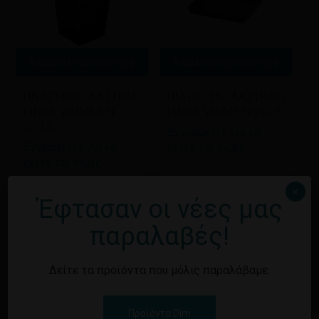
Διαβάστε περισσότερα
Διαβάστε περισσότερα
ΠΛΑΣΤΙΚO ΓΛΑΣΤΡΑKI
ΠΙΑΤΟ ΓΙΑ ΓΛΑΣΤΡΑKI
LINEA VIOMES N
LINEA VIOME N590.6
570.6
Εγγραφείτε για να
Εγγραφείτε για να
δείτε τις τιμές
δείτε τις τιμές
×
Έφτασαν οι νέες μας
παραλαβές!
Δείτε τα προϊόντα που μόλις παραλάβαμε.
Προϊόντα Dim