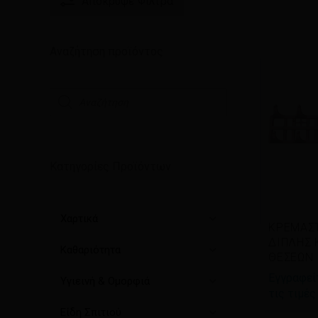
Απόκρυψε
Φίλτρα
Αναζήτηση προϊόντος
Αναζήτηση
προϊόντων
Κατηγορίες Προϊόντων
Χαρτικά
Δια
ΚΡΕΜΑΣ
περισ
ΔΙΠΛΗΣ 
Καθαριότητα
ΘΕΣΕΩΝ
Εγγραφείτ
Υγιεινή & Ομορφιά
τις τιμές
Είδη Σπιτιού