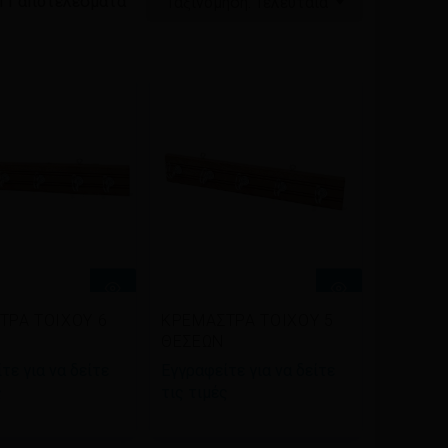
Sorted
 11 αποτελέσματα
Ταξινόμηση: Τελευταία
by
latest
βάστε
Διαβάστε
ΤΡΑ ΤΟΙΧΟΥ 6
ΚΡΕΜΑΣΤΡΑ ΤΟΙΧΟΥ 5
σσότερα
περισσότερα
ΘΕΣΕΩΝ
τε για να δείτε
Εγγραφείτε για να δείτε
ς
τις τιμές