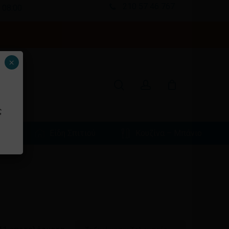
Menu
210 57 46 767
 08:00
Κλείσιμο
καλαθιού
search
account
×
ς
φιά
Είδη Σπιτιού
Κουζίνα – Μπάνιο