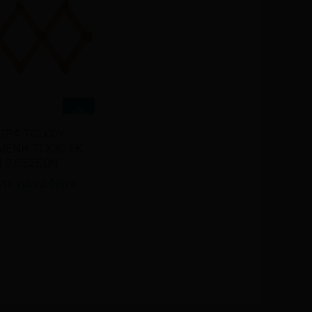
βάστε
ΤΡΑ ΤΟΙΧΟΥ
σσότερα
ΜΕΝΗ 71Χ30 ΕΚ.
 10 ΘΕΣΕΩΝ
τε για να δείτε
ς