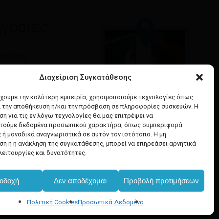
γορίες
ροϊόντα
τητα
Διαχείριση Συγκατάθεσης
Google maps
έχουμε την καλύτερη εμπειρία, χρησιμοποιούμε τεχνολογίες όπως
& Ομορφιά
α την αποθήκευση ή/και την πρόσβαση σε πληροφορίες συσκευών. Η
οδηγίες για να έρθετε
α Μαλλιών
η για τις εν λόγω τεχνολογίες θα μας επιτρέψει να
στο κατάστημά μας
ή Υγιεινή
τούμε δεδομένα προσωπικού χαρακτήρα, όπως συμπεριφορά
 ή μοναδικά αναγνωριστικά σε αυτόν τον ιστότοπο. Η μη
η ή η ανάκληση της συγκατάθεσης, μπορεί να επηρεάσει αρνητικά
λειτουργίες και δυνατότητες.
οδοχή
Δεν αποδέχομαι
Προβολή προτιμήσεων
Πολιτική Cookies
Προσωπικά Δεδομένα