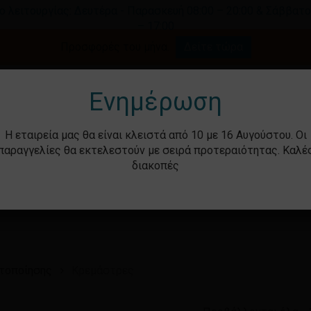
ο λειτουργίας: Δευτέρα - Παρασκευή 08:00 – 20:00 & Σάββατο
– 17:00
Καλάθι
Προσφορές του μήνα.
Δείτε τώρα
γήστε για αναζήτηση ή ESC για κλείσιμο.
Ενημέρωση
Η εταιρεία μας θα είναι κλειστά από 10 με 16 Αυγούστου. Οι
παραγγελίες θα εκτελεστούν με σειρά προτεραιότητας. Καλέ
διακοπές
ότητα
Βρεφικά – Παιδικά
Υγιεινή & Ομορ
κτοποίησης
Κρεμάστρες