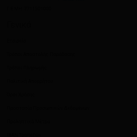
Γ.Ε.ΜΗ: 7711501000
Γενικά
Εταιρεία
Τρόποι Αποστολής Παράδοσης
Τρόποι Πληρωμής
Πολιτική Απορρήτου
Όροι Χρήσης
Προστασία Προσωπικών Δεδομένων
Προληπτικά Μέτρα
IBAN Τραπεζών