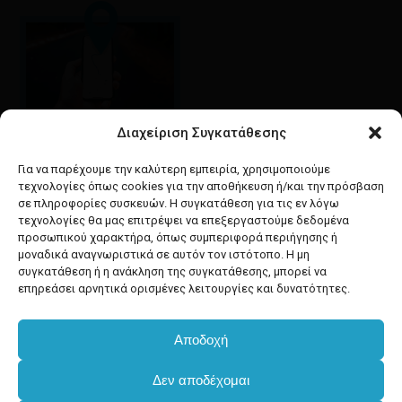
Διαχείριση Συγκατάθεσης
Google maps
οδηγίες για να έρθετε
Για να παρέχουμε την καλύτερη εμπειρία, χρησιμοποιούμε
στο κατάστημά μας
τεχνολογίες όπως cookies για την αποθήκευση ή/και την πρόσβαση
σε πληροφορίες συσκευών. Η συγκατάθεση για τις εν λόγω
τεχνολογίες θα μας επιτρέψει να επεξεργαστούμε δεδομένα
προσωπικού χαρακτήρα, όπως συμπεριφορά περιήγησης ή
μοναδικά αναγνωριστικά σε αυτόν τον ιστότοπο. Η μη
συγκατάθεση ή η ανάκληση της συγκατάθεσης, μπορεί να
facebook
instagram
επηρεάσει αρνητικά ορισμένες λειτουργίες και δυνατότητες.
Αποδοχή
Developed & powered by
BYTEACOOKIE
Δεν αποδέχομαι