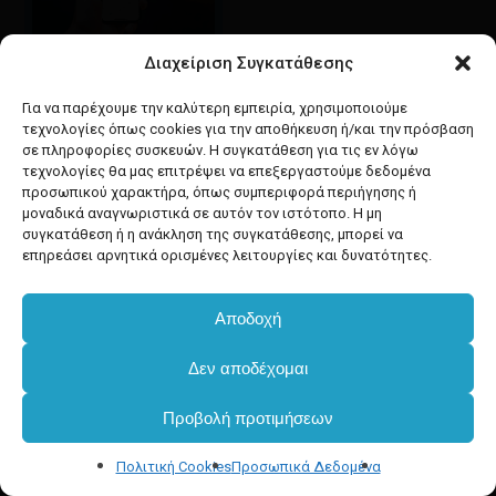
Διαχείριση Συγκατάθεσης
Google maps
οδηγίες για να έρθετε
Για να παρέχουμε την καλύτερη εμπειρία, χρησιμοποιούμε
στο κατάστημά μας
τεχνολογίες όπως cookies για την αποθήκευση ή/και την πρόσβαση
σε πληροφορίες συσκευών. Η συγκατάθεση για τις εν λόγω
τεχνολογίες θα μας επιτρέψει να επεξεργαστούμε δεδομένα
προσωπικού χαρακτήρα, όπως συμπεριφορά περιήγησης ή
μοναδικά αναγνωριστικά σε αυτόν τον ιστότοπο. Η μη
συγκατάθεση ή η ανάκληση της συγκατάθεσης, μπορεί να
facebook
instagram
επηρεάσει αρνητικά ορισμένες λειτουργίες και δυνατότητες.
Αποδοχή
Developed & powered by
BYTEACOOKIE
Δεν αποδέχομαι
Copyright
2025 Dimxartika.gr
Προβολή προτιμήσεων
Designed by gorodimitris
Πολιτική Cookies
Προσωπικά Δεδομένα