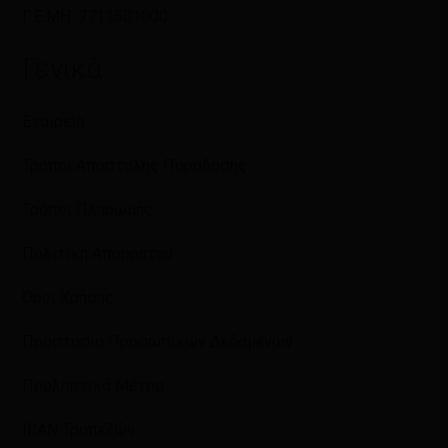
Γ.Ε.ΜΗ: 7711501000
Γενικά
Εταιρεία
Τρόποι Αποστολής Παράδοσης
Τρόποι Πληρωμής
Πολιτική Απορρήτου
Όροι Χρήσης
Προστασία Προσωπικών Δεδομένων
Προληπτικά Μέτρα
IBAN Τραπεζών