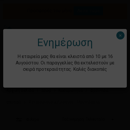
Skip
Menu
to
Προσφορές του μήνα.
Δείτε τώρα
Αναζήτηση
Close
Κλείσιμο
Καλάθι
main
καλαθιού
προϊόντων
Filters
content
Me
search
account
×
Ενημέρωση
Η εταιρεία μας θα είναι κλειστά από 10 με 16
Αυγούστου. Οι παραγγελίες θα εκτελεστούν με
Αντικουνουπική λοσιόν -
σειρά προτεραιότητας. Καλές διακοπές
Μαντηλάκια
Αρχική σελίδα
Shop
Καθαριότητα
Φροντίδα
σπιτιού
Αντικουνουπική λοσιόν - Μαντηλάκια
Ταξινόμηση: Τελευταία
Φίλτρα