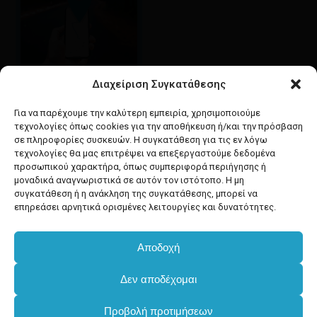
Διαχείριση Συγκατάθεσης
Google maps
οδηγίες για να έρθετε
Για να παρέχουμε την καλύτερη εμπειρία, χρησιμοποιούμε
στο κατάστημά μας
τεχνολογίες όπως cookies για την αποθήκευση ή/και την πρόσβαση
σε πληροφορίες συσκευών. Η συγκατάθεση για τις εν λόγω
τεχνολογίες θα μας επιτρέψει να επεξεργαστούμε δεδομένα
προσωπικού χαρακτήρα, όπως συμπεριφορά περιήγησης ή
μοναδικά αναγνωριστικά σε αυτόν τον ιστότοπο. Η μη
συγκατάθεση ή η ανάκληση της συγκατάθεσης, μπορεί να
facebook
instagram
επηρεάσει αρνητικά ορισμένες λειτουργίες και δυνατότητες.
Αποδοχή
Developed & powered by
BYTEACOOKIE
Υποσύνολο:
€
0.00
Δεν αποδέχομαι
Copyright
2025 Dimxartika.gr
Προβολή προτιμήσεων