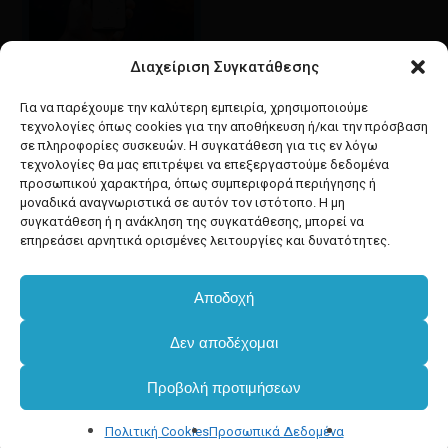
Διαχείριση Συγκατάθεσης
Google maps
οδηγίες για να έρθετε
Για να παρέχουμε την καλύτερη εμπειρία, χρησιμοποιούμε
στο κατάστημά μας
τεχνολογίες όπως cookies για την αποθήκευση ή/και την πρόσβαση
σε πληροφορίες συσκευών. Η συγκατάθεση για τις εν λόγω
τεχνολογίες θα μας επιτρέψει να επεξεργαστούμε δεδομένα
προσωπικού χαρακτήρα, όπως συμπεριφορά περιήγησης ή
μοναδικά αναγνωριστικά σε αυτόν τον ιστότοπο. Η μη
συγκατάθεση ή η ανάκληση της συγκατάθεσης, μπορεί να
facebook
instagram
επηρεάσει αρνητικά ορισμένες λειτουργίες και δυνατότητες.
Αποδοχή
Developed & powered by
BYTEACOOKIE
Δεν αποδέχομαι
Copyright
2025 Dimxartika.gr
Προβολή προτιμήσεων
Designed by gorodimitris
Πολιτική Cookies
Προσωπικά Δεδομένα