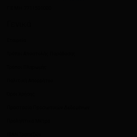
Γ.Ε.ΜΗ: 7711501000
Γενικά
Εταιρεία
Τρόποι Αποστολής Παράδοσης
Τρόποι Πληρωμής
Πολιτική Απορρήτου
Όροι Χρήσης
Προστασία Προσωπικών Δεδομένων
Προληπτικά Μέτρα
IBAN Τραπεζών