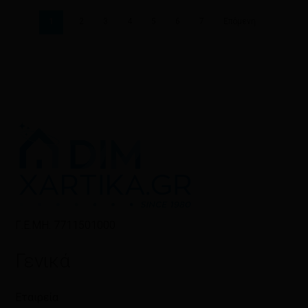
1
2
3
4
5
6
7
Επόμενη
Γ.Ε.ΜΗ: 7711501000
Γενικά
Εταιρεία