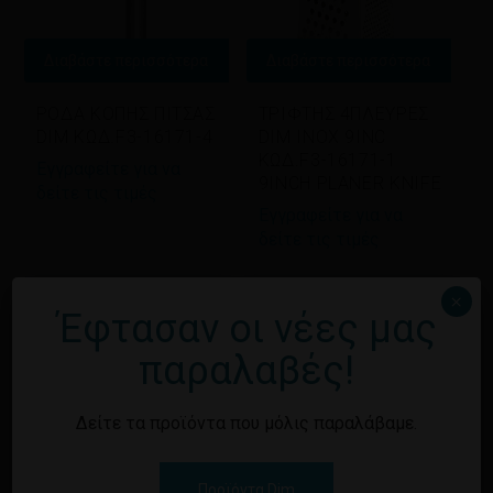
Διαβάστε περισσότερα
Διαβάστε περισσότερα
ΡΟΔΑ ΚΟΠΗΣ ΠΙΤΣΑΣ
ΤΡΙΦΤΗΣ 4ΠΛΕΥΡΕΣ
DIM ΚΩΔ.F3-16171-4
DIM INOX 9INC
ΚΩΔ.F3-16171-1
Εγγραφείτε για να
9INCH PLANER KNIFE
δείτε τις τιμές
Εγγραφείτε για να
δείτε τις τιμές
×
Έφτασαν οι νέες μας
παραλαβές!
Δείτε τα προϊόντα που μόλις παραλάβαμε.
Διαβάστε περισσότερα
Διαβάστε περισσότερα
Προϊόντα Dim