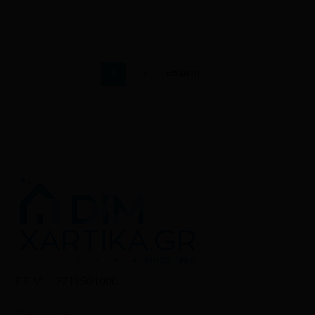
1
2
Επόμενη
Γ.Ε.ΜΗ: 7711501000