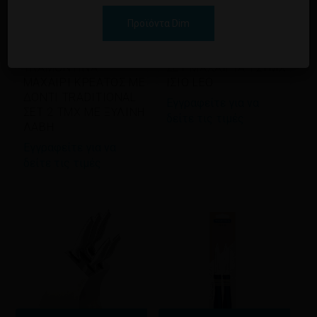
Προϊόντα Dim
Διαβάστε περισσότερα
Διαβάστε περισσότερα
TRAMONTINA
ΣΕΤ ΜΑΧΑΙΡΙΑ 12ΤΜΧ
ΜΑΧΑΙΡΙ ΚΡΕΑΤΟΣ ΜΕ
ΙΣΙΟ LEO
ΔΟΝΤΙ TRADITIONAL
Εγγραφείτε για να
ΣΕΤ 2 ΤΜΧ ΜΕ ΞΥΛΙΝΗ
δείτε τις τιμές
ΛΑΒΗ
Εγγραφείτε για να
δείτε τις τιμές