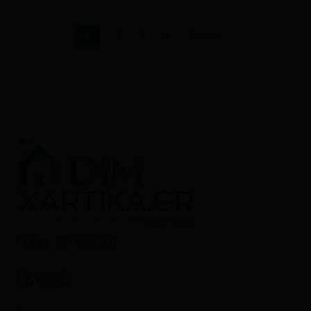
1
2
3
4
Επόμενη
Γ.Ε.ΜΗ: 7711501000
Γενικά