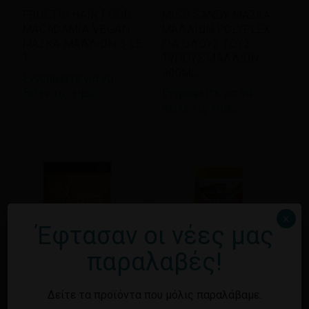
FRUCTIS HAIR FOOD
MISS SANDY ΜΑΣΚΑ
MACADAMIA VEGAN
ΜΑΛΛΙΩΝ POLYPLEX
ΜΑΣΚΑ ΜΑΛΛΙΩΝ 3 ΣΕ
ΓΙΑ ΌΛΟΥΣ ΤΟΥΣ
1
ΤΥΠΟΥΣ ΜΑΛΛΙΩΝ
900ML
Εγγραφείτε για να
Εγγραφείτε για να
δείτε τις τιμές
δείτε τις τιμές
×
Έφτασαν οι νέες μας
παραλαβές!
Διαβάστε περισσότερα
Διαβάστε περισσότερα
Δείτε τα προϊόντα που μόλις παραλάβαμε.
MISS SANDY ΜΑΣΚΑ
MISS SANDY BANANA