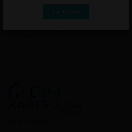
ΜΑΛΛΙΩΝ POLYPLEX
MANGO FEED THE
ΓΙΑ ΤΑΛΑΙΠΩΡΗΜΕΝΑ
HAIR FRUITS
Προϊόντα Dim
ΑΤΙΘΑΣΑ ΜΑΛΛΙΑ
PARADISE 3 IN 1 HAIR
900ML
MASK 900ML
Εγγραφείτε για να
Εγγραφείτε για να
δείτε τις τιμές
δείτε τις τιμές
Γ.Ε.ΜΗ: 7711501000