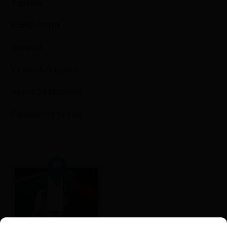
Χαρτικά
Καθαριότητα
Βρεφικά
Υγιεινή & Ομορφιά
Φροντίδα Μαλλιών
Προσωπική Υγιεινή