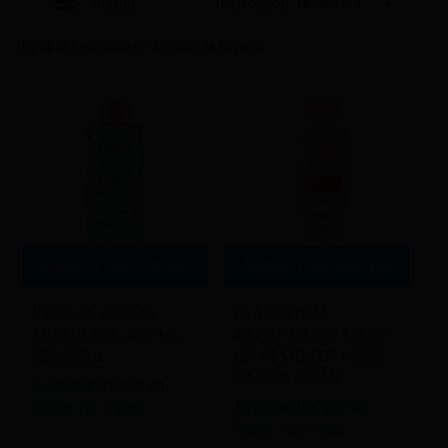
Ταξινόμηση: Τελευταία
Φίλτρα
Sorted
Προβάλλονται όλα - 15 αποτελέσματα
by
latest
Διαβάστε περισσότερα
Διαβάστε περισσότερα
L’OREAL ACQUA
ΓΑΛΑΚΤΩΜΑ
MICELLARE 400 ML
ΚΑΘΑΡΙΣΜΟΥ MAKE
SENSIBIL
UP REMOVER MISS
SANDY 250ML
Εγγραφείτε για να
Εγγραφείτε για να
δείτε τις τιμές
δείτε τις τιμές