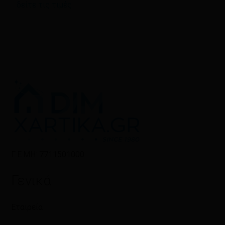
δείτε τις τιμές
Γ.Ε.ΜΗ: 7711501000
Γενικά
Εταιρεία