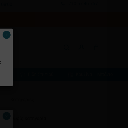
210 57 46 767
 08:00
Κλείσιμο
καλαθιού
search
account
×
ς
φιά
Είδη Σπιτιού
Κουζίνα – Μπάνιο
Ιστορικό
Kατηγορίες
×
Χωρίς κατηγορία
ένα προϊόν στο καλάθι σας.