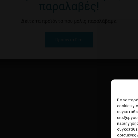
παραλαβές!
Δείτε τα προϊόντα που μόλις παραλάβαμε.
Προϊόντα Dim
Για να παρ
cookies γι
συγκατάθεσ
επεξεργασ
περιήγησης
συγκατάθεσ
ορισμένες 