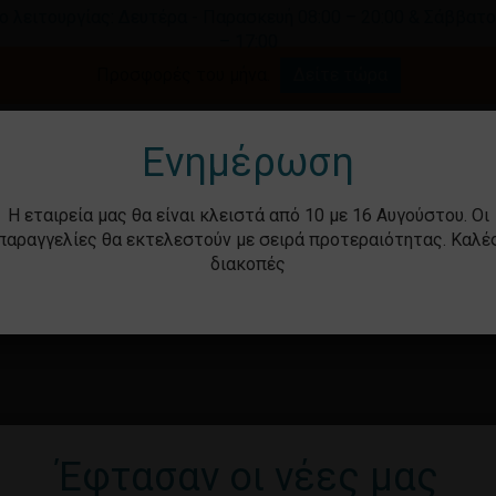
ο λειτουργίας: Δευτέρα - Παρασκευή 08:00 – 20:00 & Σάββατο
– 17:00
Καλάθι
Προσφορές του μήνα.
Δείτε τώρα
γήστε για αναζήτηση ή ESC για κλείσιμο.
Ενημέρωση
Η εταιρεία μας θα είναι κλειστά από 10 με 16 Αυγούστου. Οι
παραγγελίες θα εκτελεστούν με σειρά προτεραιότητας. Καλέ
διακοπές
ότητα
Βρεφικά – Παιδικά
Υγιεινή & Ομορ
Έφτασαν οι νέες μας
Καν