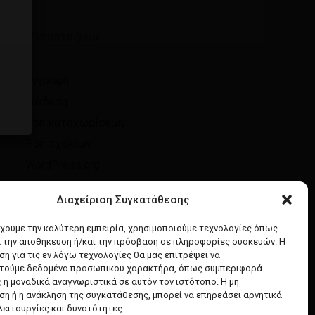
Μεταστοιχεία
Επιστροφή στο κατάστημα
Εγγραφή
Σύνδεση
Ροή καταχωρίσεων
Ροή σχολίων
WordPress.org
Διαχείριση Συγκατάθεσης
έχουμε την καλύτερη εμπειρία, χρησιμοποιούμε τεχνολογίες όπως
α την αποθήκευση ή/και την πρόσβαση σε πληροφορίες συσκευών. Η
η για τις εν λόγω τεχνολογίες θα μας επιτρέψει να
τούμε δεδομένα προσωπικού χαρακτήρα, όπως συμπεριφορά
 ή μοναδικά αναγνωριστικά σε αυτόν τον ιστότοπο. Η μη
η ή η ανάκληση της συγκατάθεσης, μπορεί να επηρεάσει αρνητικά
λειτουργίες και δυνατότητες.