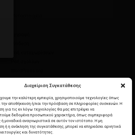
Μεταστοιχεία
Εγγραφή
Σύνδεση
Ροή καταχωρίσεων
Ροή σχολίων
WordPress.org
Διαχείριση Συγκατάθεσης
έχουμε την καλύτερη εμπειρία, χρησιμοποιούμε τεχνολογίες όπως
α την αποθήκευση ή/και την πρόσβαση σε πληροφορίες συσκευών. Η
η για τις εν λόγω τεχνολογίες θα μας επιτρέψει να
τούμε δεδομένα προσωπικού χαρακτήρα, όπως συμπεριφορά
 ή μοναδικά αναγνωριστικά σε αυτόν τον ιστότοπο. Η μη
η ή η ανάκληση της συγκατάθεσης, μπορεί να επηρεάσει αρνητικά
λειτουργίες και δυνατότητες.