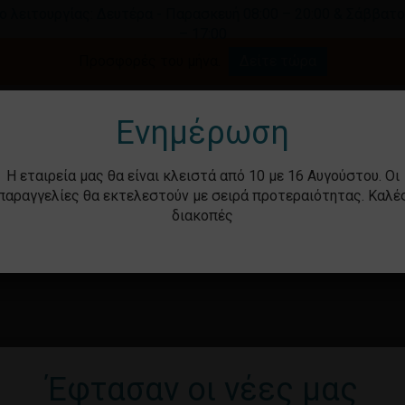
ο λειτουργίας: Δευτέρα - Παρασκευή 08:00 – 20:00 & Σάββατο
– 17:00
Καλάθι
Προσφορές του μήνα.
Δείτε τώρα
γήστε για αναζήτηση ή ESC για κλείσιμο.
Ενημέρωση
Η εταιρεία μας θα είναι κλειστά από 10 με 16 Αυγούστου. Οι
παραγγελίες θα εκτελεστούν με σειρά προτεραιότητας. Καλέ
διακοπές
ότητα
Βρεφικά – Παιδικά
Υγιεινή & Ομορ
Έφτασαν οι νέες μας