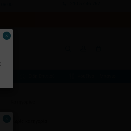
210 57 46 767
 08:00
Κλείσιμο
καλαθιού
search
account
×
ς
φιά
Είδη Σπιτιού
Κουζίνα – Μπάνιο
Ιστορικό
Kατηγορίες
×
Χωρίς κατηγορία
ένα προϊόν στο καλάθι σας.