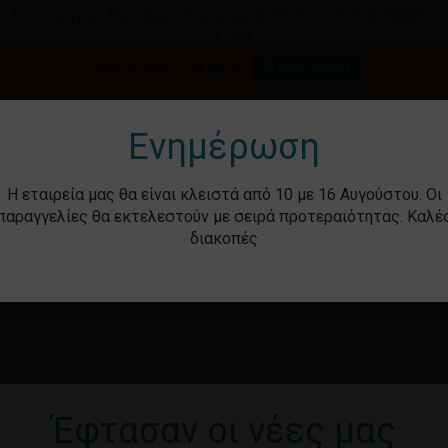
ο λειτουργίας: Δευτέρα - Παρασκευή 08:00 – 20:00 & Σάββατο
– 17:00
Καλάθι
Προσφορές του μήνα.
Δείτε τώρα
γήστε για αναζήτηση ή ESC για κλείσιμο.
Ενημέρωση
Η εταιρεία μας θα είναι κλειστά από 10 με 16 Αυγούστου. Οι
παραγγελίες θα εκτελεστούν με σειρά προτεραιότητας. Καλέ
διακοπές
ότητα
Βρεφικά – Παιδικά
Υγιεινή & Ομορ
Έφτασαν οι νέες μας
Καν