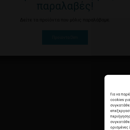
παραλαβές!
Δείτε τα προϊόντα που μόλις παραλάβαμε.
Προϊόντα Dim
Για να παρ
cookies γι
συγκατάθεσ
επεξεργασ
περιήγησης
συγκατάθεσ
ορισμένες 