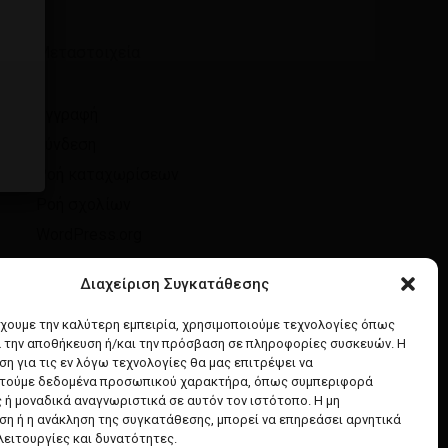
Μεταστοιχεία
Επιστροφή στο κατάστημα
Εγγραφή
Σύνδεση
Ροή καταχωρίσεων
Ροή σχολίων
WordPress.org
Διαχείριση Συγκατάθεσης
έχουμε την καλύτερη εμπειρία, χρησιμοποιούμε τεχνολογίες όπως
α την αποθήκευση ή/και την πρόσβαση σε πληροφορίες συσκευών. Η
η για τις εν λόγω τεχνολογίες θα μας επιτρέψει να
τούμε δεδομένα προσωπικού χαρακτήρα, όπως συμπεριφορά
 ή μοναδικά αναγνωριστικά σε αυτόν τον ιστότοπο. Η μη
η ή η ανάκληση της συγκατάθεσης, μπορεί να επηρεάσει αρνητικά
λειτουργίες και δυνατότητες.