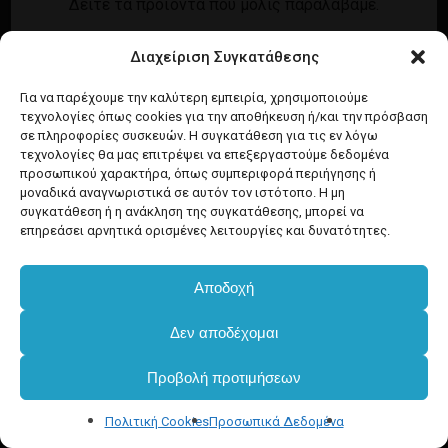
Δείτε τα προϊόντα που μόλις παραλάβαμε.
Εγγραφή
Σύνδεση
Διαχείριση Συγκατάθεσης
Ροή καταχωρίσεων
Προϊόντα Dim
Ροή σχολίων
Για να παρέχουμε την καλύτερη εμπειρία, χρησιμοποιούμε
τεχνολογίες όπως cookies για την αποθήκευση ή/και την πρόσβαση
WordPress.org
σε πληροφορίες συσκευών. Η συγκατάθεση για τις εν λόγω
τεχνολογίες θα μας επιτρέψει να επεξεργαστούμε δεδομένα
προσωπικού χαρακτήρα, όπως συμπεριφορά περιήγησης ή
μοναδικά αναγνωριστικά σε αυτόν τον ιστότοπο. Η μη
συγκατάθεση ή η ανάκληση της συγκατάθεσης, μπορεί να
επηρεάσει αρνητικά ορισμένες λειτουργίες και δυνατότητες.
Αποδοχή
Δεν αποδέχομαι
Προβολή προτιμήσεων
Πολιτική Cookies
Προσωπικά Δεδομένα