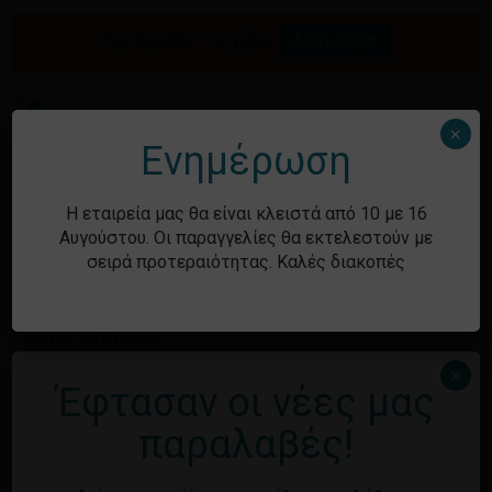
Skip
to
Προσφορές του μήνα.
Δείτε τώρα
Αναζήτηση
Κλείσιμο
Καλάθι
main
καλαθιού
προϊόντων
content
Me
search
account
×
Ενημέρωση
Ιστορικό
Η εταιρεία μας θα είναι κλειστά από 10 με 16
Αυγούστου. Οι παραγγελίες θα εκτελεστούν με
σειρά προτεραιότητας. Καλές διακοπές
Kατηγορίες
Χωρίς κατηγορία
×
Έφτασαν οι νέες μας
Μεταστοιχεία
παραλαβές!