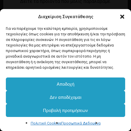
Δείτε τα προϊόντα που μόλις παραλάβαμε.
Εγγραφή
Σύνδεση
Διαχείριση Συγκατάθεσης
Ροή καταχωρίσεων
Προϊόντα Dim
Ροή σχολίων
Για να παρέχουμε την καλύτερη εμπειρία, χρησιμοποιούμε
τεχνολογίες όπως cookies για την αποθήκευση ή/και την πρόσβαση
WordPress.org
σε πληροφορίες συσκευών. Η συγκατάθεση για τις εν λόγω
τεχνολογίες θα μας επιτρέψει να επεξεργαστούμε δεδομένα
προσωπικού χαρακτήρα, όπως συμπεριφορά περιήγησης ή
μοναδικά αναγνωριστικά σε αυτόν τον ιστότοπο. Η μη
συγκατάθεση ή η ανάκληση της συγκατάθεσης, μπορεί να
επηρεάσει αρνητικά ορισμένες λειτουργίες και δυνατότητες.
Αποδοχή
Δεν αποδέχομαι
Προβολή προτιμήσεων
Πολιτική Cookies
Προσωπικά Δεδομένα