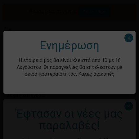
Skip
to
Προσφορές του μήνα.
Δείτε τώρα
Αναζήτηση
Κλείσιμο
Καλάθι
main
καλαθιού
προϊόντων
content
Me
search
account
×
Ενημέρωση
Ιστορικό
Η εταιρεία μας θα είναι κλειστά από 10 με 16
Αυγούστου. Οι παραγγελίες θα εκτελεστούν με
σειρά προτεραιότητας. Καλές διακοπές
Kατηγορίες
Χωρίς κατηγορία
×
Έφτασαν οι νέες μας
Μεταστοιχεία
παραλαβές!