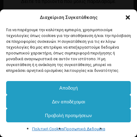
Δείτε τα προϊόντα που μόλις παραλάβαμε.
Εγγραφή
Σύνδεση
Διαχείριση Συγκατάθεσης
Ροή καταχωρίσεων
Προϊόντα Dim
Ροή σχολίων
Για να παρέχουμε την καλύτερη εμπειρία, χρησιμοποιούμε
τεχνολογίες όπως cookies για την αποθήκευση ή/και την πρόσβαση
WordPress.org
σε πληροφορίες συσκευών. Η συγκατάθεση για τις εν λόγω
τεχνολογίες θα μας επιτρέψει να επεξεργαστούμε δεδομένα
προσωπικού χαρακτήρα, όπως συμπεριφορά περιήγησης ή
μοναδικά αναγνωριστικά σε αυτόν τον ιστότοπο. Η μη
συγκατάθεση ή η ανάκληση της συγκατάθεσης, μπορεί να
επηρεάσει αρνητικά ορισμένες λειτουργίες και δυνατότητες.
Αποδοχή
Υποσύνολο:
€
0.00
Δεν αποδέχομαι
Προβολή προτιμήσεων
Καλάθι
Ταμείο
Πολιτική Cookies
Προσωπικά Δεδομένα