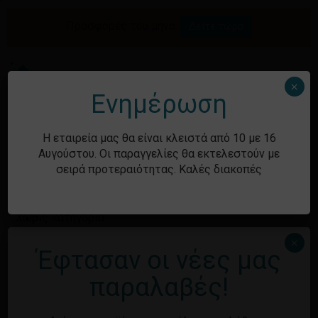
Skip
to
Προσφορές του μήνα.
Δείτε τώρα
Αναζήτηση
Κλείσιμο
Καλάθι
main
καλαθιού
προϊόντων
content
Me
search
account
×
Ενημέρωση
Ιστορικό
Η εταιρεία μας θα είναι κλειστά από 10 με 16
Αυγούστου. Οι παραγγελίες θα εκτελεστούν με
σειρά προτεραιότητας. Καλές διακοπές
Kατηγορίες
Χωρίς κατηγορία
×
Έφτασαν οι νέες μας
Κανένα προϊόν στο καλάθι σας.
Μεταστοιχεία
παραλαβές!
Επιστροφή στο
κατάστημα