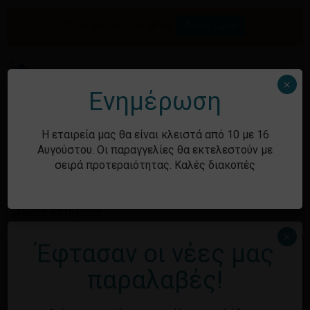
Skip
to
Προσφορές του μήνα.
Δείτε τώρα
Αναζήτηση
Κλείσιμο
Καλάθι
main
καλαθιού
προϊόντων
content
Me
search
account
×
Ενημέρωση
Ιστορικό
Η εταιρεία μας θα είναι κλειστά από 10 με 16
Αυγούστου. Οι παραγγελίες θα εκτελεστούν με
σειρά προτεραιότητας. Καλές διακοπές
Kατηγορίες
Χωρίς κατηγορία
×
Έφτασαν οι νέες μας
Μεταστοιχεία
παραλαβές!