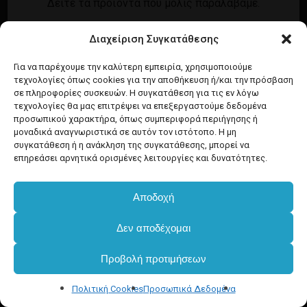
Δείτε τα προϊόντα που μόλις παραλάβαμε.
Εγγραφή
Σύνδεση
Διαχείριση Συγκατάθεσης
Ροή καταχωρίσεων
Προϊόντα Dim
Ροή σχολίων
Για να παρέχουμε την καλύτερη εμπειρία, χρησιμοποιούμε
τεχνολογίες όπως cookies για την αποθήκευση ή/και την πρόσβαση
WordPress.org
σε πληροφορίες συσκευών. Η συγκατάθεση για τις εν λόγω
τεχνολογίες θα μας επιτρέψει να επεξεργαστούμε δεδομένα
προσωπικού χαρακτήρα, όπως συμπεριφορά περιήγησης ή
μοναδικά αναγνωριστικά σε αυτόν τον ιστότοπο. Η μη
συγκατάθεση ή η ανάκληση της συγκατάθεσης, μπορεί να
επηρεάσει αρνητικά ορισμένες λειτουργίες και δυνατότητες.
Αποδοχή
Δεν αποδέχομαι
Προβολή προτιμήσεων
Πολιτική Cookies
Προσωπικά Δεδομένα