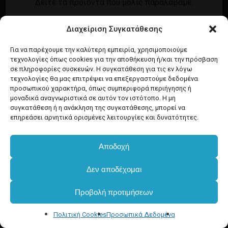
Δείτε τα προϊόντα που μόλις παραλάβαμε.
Εγγραφή
Σύνδεση
Διαχείριση Συγκατάθεσης
Ροή καταχωρίσεων
Προϊόντα Dim
Ροή σχολίων
Για να παρέχουμε την καλύτερη εμπειρία, χρησιμοποιούμε
τεχνολογίες όπως cookies για την αποθήκευση ή/και την πρόσβαση
WordPress.org
σε πληροφορίες συσκευών. Η συγκατάθεση για τις εν λόγω
τεχνολογίες θα μας επιτρέψει να επεξεργαστούμε δεδομένα
προσωπικού χαρακτήρα, όπως συμπεριφορά περιήγησης ή
μοναδικά αναγνωριστικά σε αυτόν τον ιστότοπο. Η μη
συγκατάθεση ή η ανάκληση της συγκατάθεσης, μπορεί να
επηρεάσει αρνητικά ορισμένες λειτουργίες και δυνατότητες.
Αποδοχή
Δεν αποδέχομαι
Προβολή προτιμήσεων
Πολιτική Cookies
Προσωπικά Δεδομένα