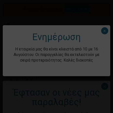
Skip
to
Προσφορές του μήνα.
Δείτε τώρα
Αναζήτηση
Κλείσιμο
Καλάθι
main
καλαθιού
προϊόντων
content
Me
search
account
×
Ενημέρωση
Ιστορικό
Η εταιρεία μας θα είναι κλειστά από 10 με 16
Αυγούστου. Οι παραγγελίες θα εκτελεστούν με
σειρά προτεραιότητας. Καλές διακοπές
Kατηγορίες
Χωρίς κατηγορία
×
Έφτασαν οι νέες μας
Μεταστοιχεία
παραλαβές!