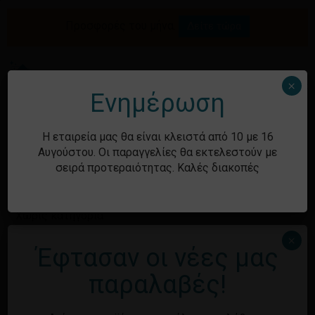
Skip
to
Προσφορές του μήνα.
Δείτε τώρα
Αναζήτηση
Κλείσιμο
Καλάθι
main
καλαθιού
προϊόντων
content
Me
search
account
×
Ενημέρωση
Ιστορικό
Η εταιρεία μας θα είναι κλειστά από 10 με 16
Αυγούστου. Οι παραγγελίες θα εκτελεστούν με
σειρά προτεραιότητας. Καλές διακοπές
Kατηγορίες
Χωρίς κατηγορία
×
Έφτασαν οι νέες μας
Κανένα προϊόν στο καλάθι σας.
Μεταστοιχεία
παραλαβές!
Επιστροφή στο
κατάστημα