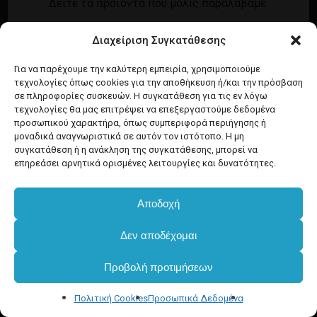
Δείτε τα προϊόντα που μόλις παραλάβαμε.
Εγγραφή
Σύνδεση
Διαχείριση Συγκατάθεσης
Ροή καταχωρίσεων
Προϊόντα Dim
Ροή σχολίων
Για να παρέχουμε την καλύτερη εμπειρία, χρησιμοποιούμε
τεχνολογίες όπως cookies για την αποθήκευση ή/και την πρόσβαση
WordPress.org
σε πληροφορίες συσκευών. Η συγκατάθεση για τις εν λόγω
τεχνολογίες θα μας επιτρέψει να επεξεργαστούμε δεδομένα
προσωπικού χαρακτήρα, όπως συμπεριφορά περιήγησης ή
μοναδικά αναγνωριστικά σε αυτόν τον ιστότοπο. Η μη
συγκατάθεση ή η ανάκληση της συγκατάθεσης, μπορεί να
επηρεάσει αρνητικά ορισμένες λειτουργίες και δυνατότητες.
Αποδοχή
Υποσύνολο:
€
0.00
Δεν αποδέχομαι
Προβολή προτιμήσεων
Καλάθι
Ταμείο
Πολιτική Cookies
Προσωπικά Δεδομένα