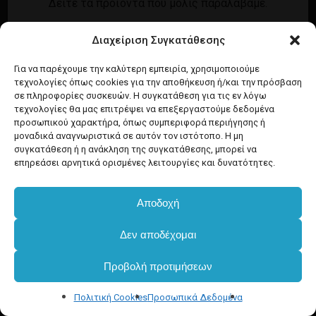
Δείτε τα προϊόντα που μόλις παραλάβαμε.
Εγγραφή
Σύνδεση
Διαχείριση Συγκατάθεσης
Ροή καταχωρίσεων
Προϊόντα Dim
Ροή σχολίων
Για να παρέχουμε την καλύτερη εμπειρία, χρησιμοποιούμε
τεχνολογίες όπως cookies για την αποθήκευση ή/και την πρόσβαση
WordPress.org
σε πληροφορίες συσκευών. Η συγκατάθεση για τις εν λόγω
τεχνολογίες θα μας επιτρέψει να επεξεργαστούμε δεδομένα
προσωπικού χαρακτήρα, όπως συμπεριφορά περιήγησης ή
μοναδικά αναγνωριστικά σε αυτόν τον ιστότοπο. Η μη
συγκατάθεση ή η ανάκληση της συγκατάθεσης, μπορεί να
επηρεάσει αρνητικά ορισμένες λειτουργίες και δυνατότητες.
Αποδοχή
Δεν αποδέχομαι
Προβολή προτιμήσεων
Πολιτική Cookies
Προσωπικά Δεδομένα