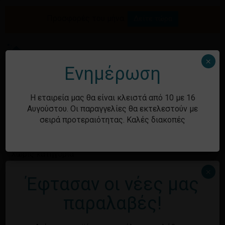
Skip
to
Προσφορές του μήνα.
Δείτε τώρα
Αναζήτηση
Κλείσιμο
Καλάθι
main
καλαθιού
προϊόντων
content
Me
search
account
×
Ενημέρωση
Ιστορικό
Η εταιρεία μας θα είναι κλειστά από 10 με 16
Αυγούστου. Οι παραγγελίες θα εκτελεστούν με
σειρά προτεραιότητας. Καλές διακοπές
Kατηγορίες
Χωρίς κατηγορία
×
Έφτασαν οι νέες μας
Μεταστοιχεία
παραλαβές!