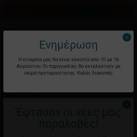
Skip
to
Προσφορές του μήνα.
Δείτε τώρα
Αναζήτηση
Κλείσιμο
Καλάθι
main
καλαθιού
προϊόντων
content
Me
search
account
×
Ενημέρωση
Ιστορικό
Η εταιρεία μας θα είναι κλειστά από 10 με 16
Αυγούστου. Οι παραγγελίες θα εκτελεστούν με
σειρά προτεραιότητας. Καλές διακοπές
Kατηγορίες
Χωρίς κατηγορία
×
Έφτασαν οι νέες μας
Μεταστοιχεία
παραλαβές!