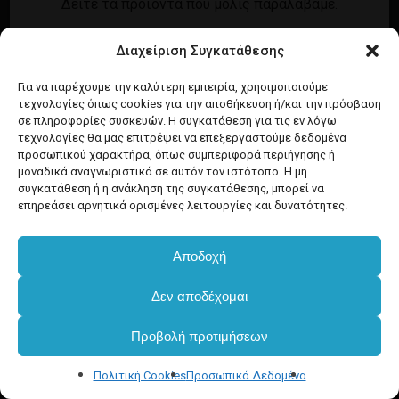
Δείτε τα προϊόντα που μόλις παραλάβαμε.
Εγγραφή
Σύνδεση
Διαχείριση Συγκατάθεσης
Ροή καταχωρίσεων
Προϊόντα Dim
Ροή σχολίων
Για να παρέχουμε την καλύτερη εμπειρία, χρησιμοποιούμε
τεχνολογίες όπως cookies για την αποθήκευση ή/και την πρόσβαση
WordPress.org
σε πληροφορίες συσκευών. Η συγκατάθεση για τις εν λόγω
τεχνολογίες θα μας επιτρέψει να επεξεργαστούμε δεδομένα
προσωπικού χαρακτήρα, όπως συμπεριφορά περιήγησης ή
μοναδικά αναγνωριστικά σε αυτόν τον ιστότοπο. Η μη
συγκατάθεση ή η ανάκληση της συγκατάθεσης, μπορεί να
επηρεάσει αρνητικά ορισμένες λειτουργίες και δυνατότητες.
Αποδοχή
Δεν αποδέχομαι
Προβολή προτιμήσεων
Πολιτική Cookies
Προσωπικά Δεδομένα