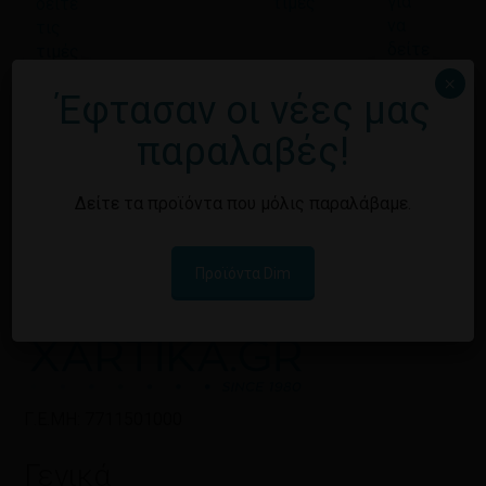
για
τιμές
δείτε
να
τις
δείτε
τιμές
τις
×
τιμές
Έφτασαν οι νέες μας
παραλαβές!
Δείτε τα προϊόντα που μόλις παραλάβαμε.
Προϊόντα Dim
Γ.Ε.ΜΗ: 7711501000
Γενικά