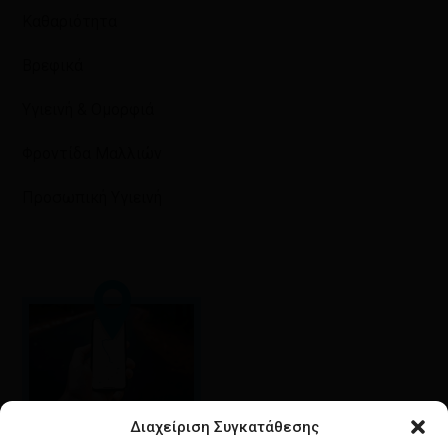
Καθαριότητα
Βρεφικά
Υγιεινή & Ομορφιά
Φροντίδα Μαλλιών
Προσωπική Υγιεινή
Διαχείριση Συγκατάθεσης
Google maps