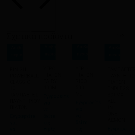
Σχετικά προϊόντα
1/2
Διαβάστε
Διαβάστε
Διαβάστε
Διαβάστε
περισσότερα
περισσότερα
περισσότερα
περισσότερα
ΥΓΡΟ
ΥΓΡΟ
FINISH
ΤΑΜΠΛΕΤΕ
ΠΙΑΤΩΝ
ΠΙΑΤΩΝ
POWERBALL
ΠΛΥΝΤΗΡΙΟ
FAIRY
RICO
CLASSIC
ΠΙΑΤΩΝ
400ML
500
10
ENDLESS
ML
ΤΑΜΠΛΕΤΕΣ
30ΤΜΧ
Εγγραφείτε
ΠΛΥΝΤΗΡΙΟΥ
ΑLL
Εγγραφείτε
για
ΠΙΑΤΩΝ
IN
για
να
ONE
να
Εγγραφείτε
δείτε
ΛΕΜΟΝΙ
δείτε
για
τις
Εγγραφείτε
τις
να
τιμές