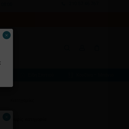
210 57 46 767
 08:00
Κλείσιμο
καλαθιού
search
account
×
ς
φιά
Είδη Σπιτιού
Κουζίνα – Μπάνιο
Ιστορικό
Kατηγορίες
×
Χωρίς κατηγορία