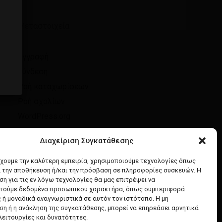
Μεταστοιχεία
Εγγραφή
Σύνδεση
Ροή καταχωρίσεων
Ροή σχολίων
WordPress.org
Διαχείριση Συγκατάθεσης
έχουμε την καλύτερη εμπειρία, χρησιμοποιούμε τεχνολογίες όπως
α την αποθήκευση ή/και την πρόσβαση σε πληροφορίες συσκευών. Η
η για τις εν λόγω τεχνολογίες θα μας επιτρέψει να
τούμε δεδομένα προσωπικού χαρακτήρα, όπως συμπεριφορά
 ή μοναδικά αναγνωριστικά σε αυτόν τον ιστότοπο. Η μη
η ή η ανάκληση της συγκατάθεσης, μπορεί να επηρεάσει αρνητικά
λειτουργίες και δυνατότητες.