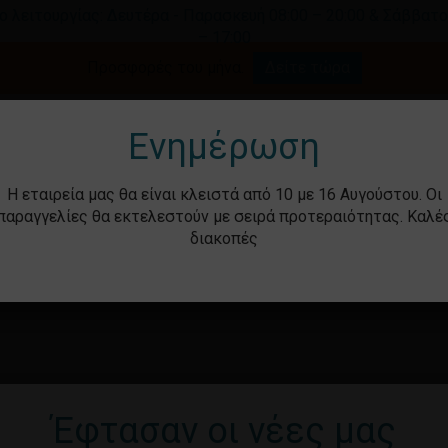
ο λειτουργίας: Δευτέρα - Παρασκευή 08:00 – 20:00 & Σάββατο
– 17:00
Καλάθι
Προσφορές του μήνα.
Δείτε τώρα
γήστε για αναζήτηση ή ESC για κλείσιμο.
Ενημέρωση
Η εταιρεία μας θα είναι κλειστά από 10 με 16 Αυγούστου. Οι
παραγγελίες θα εκτελεστούν με σειρά προτεραιότητας. Καλέ
διακοπές
ότητα
Βρεφικά – Παιδικά
Υγιεινή & Ομορ
Έφτασαν οι νέες μας