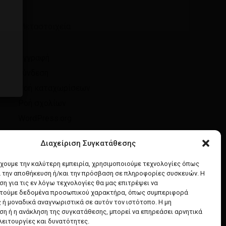
Μεταστοιχεία
Εγγραφή
Σύνδεση
Ροή καταχωρίσεων
Ροή σχολίων
WordPress.org
Διαχείριση Συγκατάθεσης
έχουμε την καλύτερη εμπειρία, χρησιμοποιούμε τεχνολογίες όπως
α την αποθήκευση ή/και την πρόσβαση σε πληροφορίες συσκευών. Η
η για τις εν λόγω τεχνολογίες θα μας επιτρέψει να
τούμε δεδομένα προσωπικού χαρακτήρα, όπως συμπεριφορά
 ή μοναδικά αναγνωριστικά σε αυτόν τον ιστότοπο. Η μη
η ή η ανάκληση της συγκατάθεσης, μπορεί να επηρεάσει αρνητικά
λειτουργίες και δυνατότητες.