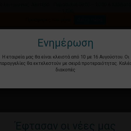
ο λειτουργίας: Δευτέρα - Παρασκευή 08:00 – 20:00 & Σάββατο
– 17:00
Καλάθι
Προσφορές του μήνα.
Δείτε τώρα
γήστε για αναζήτηση ή ESC για κλείσιμο.
Ενημέρωση
Η εταιρεία μας θα είναι κλειστά από 10 με 16 Αυγούστου. Οι
παραγγελίες θα εκτελεστούν με σειρά προτεραιότητας. Καλέ
διακοπές
ότητα
Βρεφικά – Παιδικά
Υγιεινή & Ομορ
Έφτασαν οι νέες μας