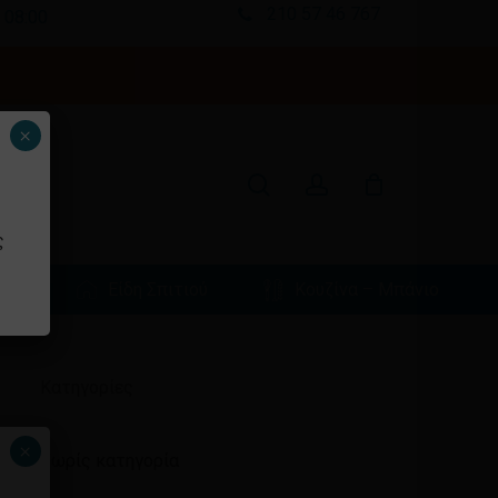
210 57 46 767
 08:00
Κλείσιμο
καλαθιού
search
account
×
ς
φιά
Είδη Σπιτιού
Κουζίνα – Μπάνιο
Ιστορικό
Kατηγορίες
×
Χωρίς κατηγορία