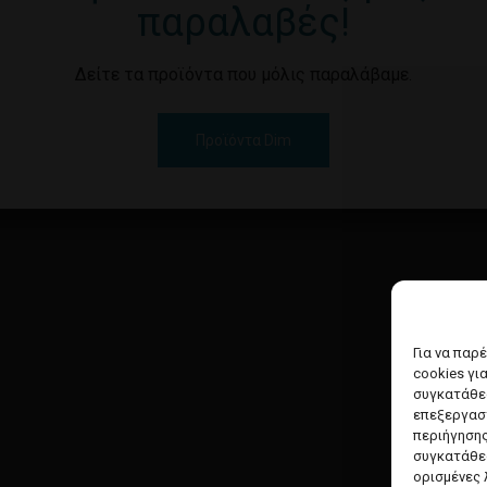
παραλαβές!
Δείτε τα προϊόντα που μόλις παραλάβαμε.
Προϊόντα Dim
Για να παρ
cookies γι
συγκατάθεσ
επεξεργασ
περιήγησης
συγκατάθεσ
ορισμένες 