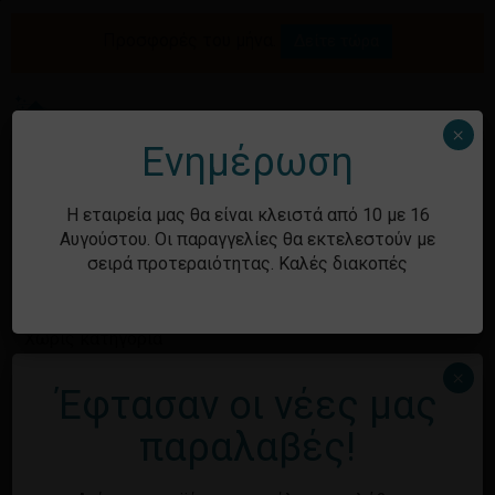
Skip
to
Προσφορές του μήνα.
Δείτε τώρα
Αναζήτηση
Κλείσιμο
Καλάθι
main
καλαθιού
προϊόντων
content
Me
search
account
×
Ενημέρωση
Ιστορικό
Η εταιρεία μας θα είναι κλειστά από 10 με 16
Αυγούστου. Οι παραγγελίες θα εκτελεστούν με
σειρά προτεραιότητας. Καλές διακοπές
Kατηγορίες
Χωρίς κατηγορία
×
Έφτασαν οι νέες μας
Μεταστοιχεία
παραλαβές!