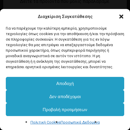
Δείτε τα προϊόντα που μόλις παραλάβαμε.
Εγγραφή
Σύνδεση
Διαχείριση Συγκατάθεσης
Ροή καταχωρίσεων
Προϊόντα Dim
Ροή σχολίων
Για να παρέχουμε την καλύτερη εμπειρία, χρησιμοποιούμε
τεχνολογίες όπως cookies για την αποθήκευση ή/και την πρόσβαση
WordPress.org
σε πληροφορίες συσκευών. Η συγκατάθεση για τις εν λόγω
τεχνολογίες θα μας επιτρέψει να επεξεργαστούμε δεδομένα
προσωπικού χαρακτήρα, όπως συμπεριφορά περιήγησης ή
μοναδικά αναγνωριστικά σε αυτόν τον ιστότοπο. Η μη
συγκατάθεση ή η ανάκληση της συγκατάθεσης, μπορεί να
επηρεάσει αρνητικά ορισμένες λειτουργίες και δυνατότητες.
Αποδοχή
Δεν αποδέχομαι
Προβολή προτιμήσεων
Πολιτική Cookies
Προσωπικά Δεδομένα