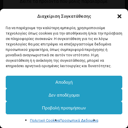
Δείτε τα προϊόντα που μόλις παραλάβαμε.
Εγγραφή
Σύνδεση
Διαχείριση Συγκατάθεσης
Ροή καταχωρίσεων
Προϊόντα Dim
Ροή σχολίων
Για να παρέχουμε την καλύτερη εμπειρία, χρησιμοποιούμε
τεχνολογίες όπως cookies για την αποθήκευση ή/και την πρόσβαση
WordPress.org
σε πληροφορίες συσκευών. Η συγκατάθεση για τις εν λόγω
τεχνολογίες θα μας επιτρέψει να επεξεργαστούμε δεδομένα
προσωπικού χαρακτήρα, όπως συμπεριφορά περιήγησης ή
μοναδικά αναγνωριστικά σε αυτόν τον ιστότοπο. Η μη
συγκατάθεση ή η ανάκληση της συγκατάθεσης, μπορεί να
επηρεάσει αρνητικά ορισμένες λειτουργίες και δυνατότητες.
Αποδοχή
Δεν αποδέχομαι
Προβολή προτιμήσεων
Πολιτική Cookies
Προσωπικά Δεδομένα