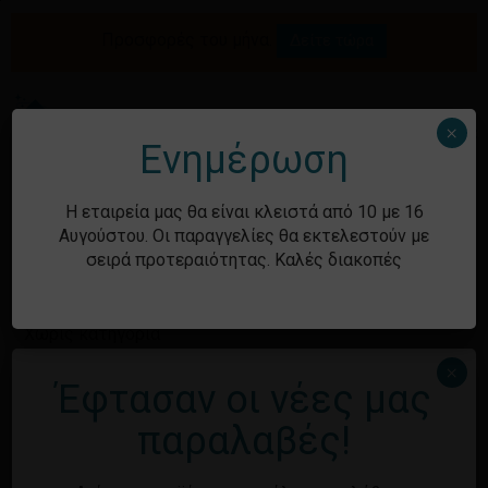
Skip
to
Προσφορές του μήνα.
Δείτε τώρα
Αναζήτηση
Κλείσιμο
Καλάθι
main
καλαθιού
προϊόντων
content
Me
search
account
×
Ενημέρωση
Ιστορικό
Η εταιρεία μας θα είναι κλειστά από 10 με 16
Αυγούστου. Οι παραγγελίες θα εκτελεστούν με
σειρά προτεραιότητας. Καλές διακοπές
Kατηγορίες
Χωρίς κατηγορία
×
Έφτασαν οι νέες μας
Μεταστοιχεία
παραλαβές!