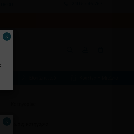
210 57 46 767
 08:00
Κλείσιμο
καλαθιού
search
account
×
ς
φιά
Είδη Σπιτιού
Κουζίνα – Μπάνιο
Ιστορικό
Kατηγορίες
×
Χωρίς κατηγορία