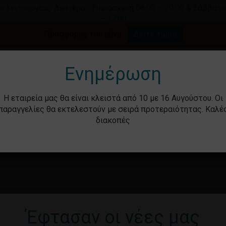
ο λειτουργίας: Δευτέρα - Παρασκευή 08:00 – 20:00 & Σάββατο
– 17:00
Καλάθι
Προσφορές του μήνα.
Δείτε τώρα
γήστε για αναζήτηση ή ESC για κλείσιμο.
Ενημέρωση
Η εταιρεία μας θα είναι κλειστά από 10 με 16 Αυγούστου. Οι
παραγγελίες θα εκτελεστούν με σειρά προτεραιότητας. Καλέ
διακοπές
ότητα
Βρεφικά – Παιδικά
Υγιεινή & Ομορ
Έφτασαν οι νέες μας