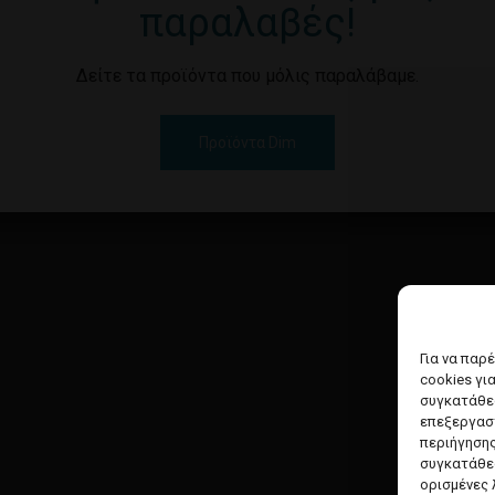
παραλαβές!
Δείτε τα προϊόντα που μόλις παραλάβαμε.
Προϊόντα Dim
Για να παρ
cookies γι
συγκατάθεσ
επεξεργασ
περιήγησης
συγκατάθεσ
ορισμένες 