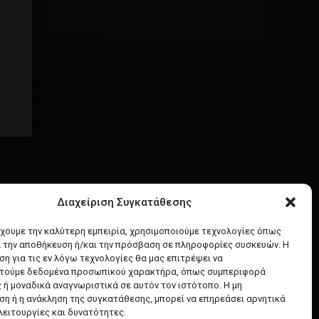
Μεταστοιχεία
Εγγραφή
Σύνδεση
Ροή καταχωρίσεων
Ροή σχολίων
WordPress.org
Διαχείριση Συγκατάθεσης
έχουμε την καλύτερη εμπειρία, χρησιμοποιούμε τεχνολογίες όπως
α την αποθήκευση ή/και την πρόσβαση σε πληροφορίες συσκευών. Η
η για τις εν λόγω τεχνολογίες θα μας επιτρέψει να
τούμε δεδομένα προσωπικού χαρακτήρα, όπως συμπεριφορά
 ή μοναδικά αναγνωριστικά σε αυτόν τον ιστότοπο. Η μη
η ή η ανάκληση της συγκατάθεσης, μπορεί να επηρεάσει αρνητικά
λειτουργίες και δυνατότητες.