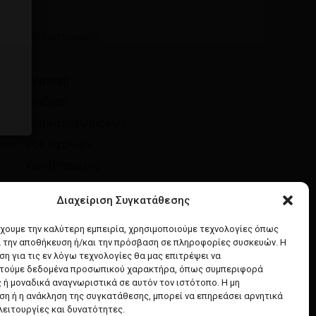
Μεταστοιχεία
Εγγραφή
Σύνδεση
Ροή καταχωρίσεων
Ροή σχολίων
WordPress.org
Διαχείριση Συγκατάθεσης
έχουμε την καλύτερη εμπειρία, χρησιμοποιούμε τεχνολογίες όπως
α την αποθήκευση ή/και την πρόσβαση σε πληροφορίες συσκευών. Η
η για τις εν λόγω τεχνολογίες θα μας επιτρέψει να
τούμε δεδομένα προσωπικού χαρακτήρα, όπως συμπεριφορά
 ή μοναδικά αναγνωριστικά σε αυτόν τον ιστότοπο. Η μη
η ή η ανάκληση της συγκατάθεσης, μπορεί να επηρεάσει αρνητικά
λειτουργίες και δυνατότητες.