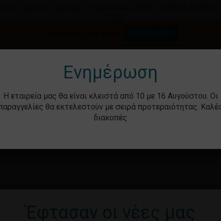
ο λειτουργίας: Δευτέρα - Παρασκευή 08:00 – 20:00 & Σάββατο
– 17:00
Καλάθι
Προσφορές του μήνα.
Δείτε τώρα
γήστε για αναζήτηση ή ESC για κλείσιμο.
Ενημέρωση
Η εταιρεία μας θα είναι κλειστά από 10 με 16 Αυγούστου. Οι
παραγγελίες θα εκτελεστούν με σειρά προτεραιότητας. Καλέ
διακοπές
ότητα
Βρεφικά – Παιδικά
Υγιεινή & Ομορ
Έφτασαν οι νέες μας