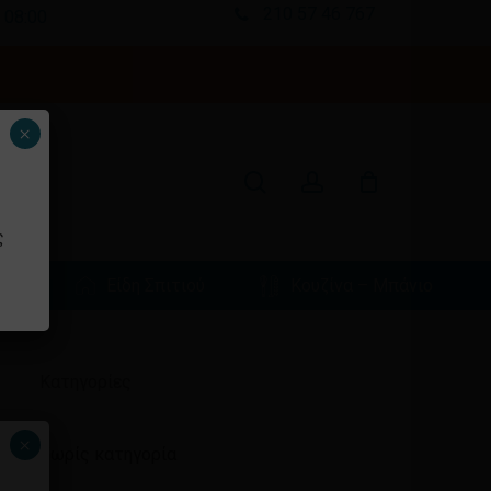
210 57 46 767
 08:00
Κλείσιμο
καλαθιού
search
account
×
ς
φιά
Είδη Σπιτιού
Κουζίνα – Μπάνιο
Ιστορικό
Kατηγορίες
×
Χωρίς κατηγορία