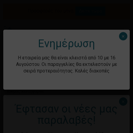
Skip
to
Προσφορές του μήνα.
Δείτε τώρα
Αναζήτηση
Κλείσιμο
Καλάθι
main
καλαθιού
προϊόντων
content
Me
search
account
×
Ενημέρωση
Ιστορικό
Η εταιρεία μας θα είναι κλειστά από 10 με 16
Αυγούστου. Οι παραγγελίες θα εκτελεστούν με
σειρά προτεραιότητας. Καλές διακοπές
Kατηγορίες
Χωρίς κατηγορία
×
Έφτασαν οι νέες μας
Μεταστοιχεία
παραλαβές!