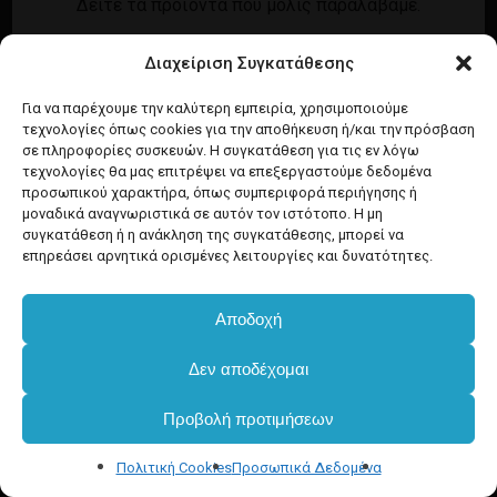
Δείτε τα προϊόντα που μόλις παραλάβαμε.
Εγγραφή
Σύνδεση
Διαχείριση Συγκατάθεσης
Ροή καταχωρίσεων
Προϊόντα Dim
Ροή σχολίων
Για να παρέχουμε την καλύτερη εμπειρία, χρησιμοποιούμε
τεχνολογίες όπως cookies για την αποθήκευση ή/και την πρόσβαση
WordPress.org
σε πληροφορίες συσκευών. Η συγκατάθεση για τις εν λόγω
τεχνολογίες θα μας επιτρέψει να επεξεργαστούμε δεδομένα
προσωπικού χαρακτήρα, όπως συμπεριφορά περιήγησης ή
μοναδικά αναγνωριστικά σε αυτόν τον ιστότοπο. Η μη
συγκατάθεση ή η ανάκληση της συγκατάθεσης, μπορεί να
επηρεάσει αρνητικά ορισμένες λειτουργίες και δυνατότητες.
Αποδοχή
Δεν αποδέχομαι
Προβολή προτιμήσεων
Πολιτική Cookies
Προσωπικά Δεδομένα