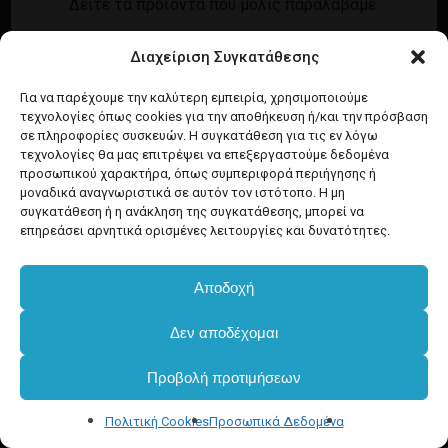
Δείτε τα προϊόντα που μόλις παραλάβαμε.
Εγγραφή
Σύνδεση
Διαχείριση Συγκατάθεσης
Ροή καταχωρίσεων
Προϊόντα Dim
Ροή σχολίων
Για να παρέχουμε την καλύτερη εμπειρία, χρησιμοποιούμε
τεχνολογίες όπως cookies για την αποθήκευση ή/και την πρόσβαση
WordPress.org
σε πληροφορίες συσκευών. Η συγκατάθεση για τις εν λόγω
τεχνολογίες θα μας επιτρέψει να επεξεργαστούμε δεδομένα
προσωπικού χαρακτήρα, όπως συμπεριφορά περιήγησης ή
μοναδικά αναγνωριστικά σε αυτόν τον ιστότοπο. Η μη
συγκατάθεση ή η ανάκληση της συγκατάθεσης, μπορεί να
επηρεάσει αρνητικά ορισμένες λειτουργίες και δυνατότητες.
Αποδοχή
Δεν αποδέχομαι
Προβολή προτιμήσεων
Πολιτική Cookies
Προσωπικά Δεδομένα