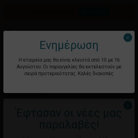
Skip
to
Προσφορές του μήνα.
Δείτε τώρα
Αναζήτηση
Κλείσιμο
Καλάθι
main
καλαθιού
προϊόντων
content
Me
search
account
×
Ενημέρωση
Ιστορικό
Η εταιρεία μας θα είναι κλειστά από 10 με 16
Αυγούστου. Οι παραγγελίες θα εκτελεστούν με
σειρά προτεραιότητας. Καλές διακοπές
Kατηγορίες
Χωρίς κατηγορία
×
Έφτασαν οι νέες μας
Μεταστοιχεία
παραλαβές!