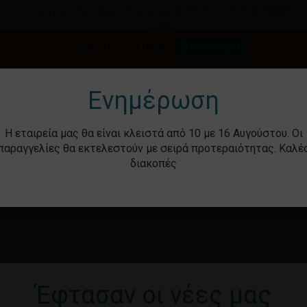
ο λειτουργίας: Δευτέρα - Παρασκευή 08:00 – 20:00 & Σάββατο
– 17:00
Καλάθι
Προσφορές του μήνα.
Δείτε τώρα
γήστε για αναζήτηση ή ESC για κλείσιμο.
Ενημέρωση
Η εταιρεία μας θα είναι κλειστά από 10 με 16 Αυγούστου. Οι
παραγγελίες θα εκτελεστούν με σειρά προτεραιότητας. Καλέ
διακοπές
ότητα
Βρεφικά – Παιδικά
Υγιεινή & Ομορ
Έφτασαν οι νέες μας
Καν