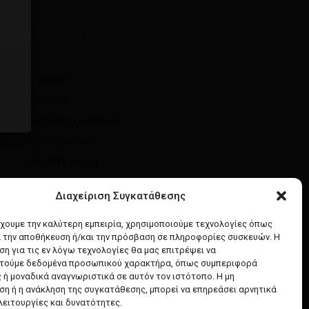
Μεταστοιχεία
Επιστροφή στο κατάστημα
Εγγραφή
Σύνδεση
Ροή καταχωρίσεων
Ροή σχολίων
WordPress.org
Διαχείριση Συγκατάθεσης
έχουμε την καλύτερη εμπειρία, χρησιμοποιούμε τεχνολογίες όπως
α την αποθήκευση ή/και την πρόσβαση σε πληροφορίες συσκευών. Η
η για τις εν λόγω τεχνολογίες θα μας επιτρέψει να
τούμε δεδομένα προσωπικού χαρακτήρα, όπως συμπεριφορά
 ή μοναδικά αναγνωριστικά σε αυτόν τον ιστότοπο. Η μη
η ή η ανάκληση της συγκατάθεσης, μπορεί να επηρεάσει αρνητικά
λειτουργίες και δυνατότητες.