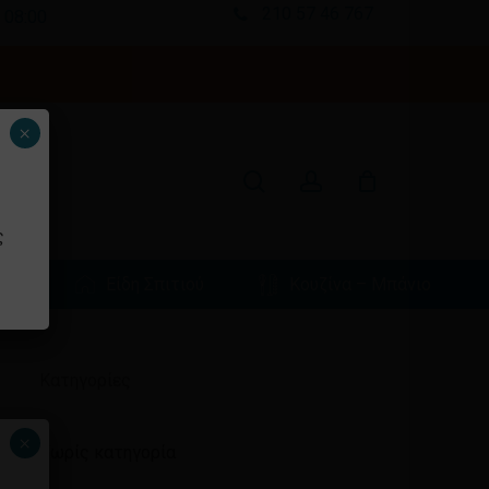
210 57 46 767
 08:00
Κλείσιμο
καλαθιού
search
account
×
ς
φιά
Είδη Σπιτιού
Κουζίνα – Μπάνιο
Ιστορικό
Kατηγορίες
×
Χωρίς κατηγορία
ένα προϊόν στο καλάθι σας.