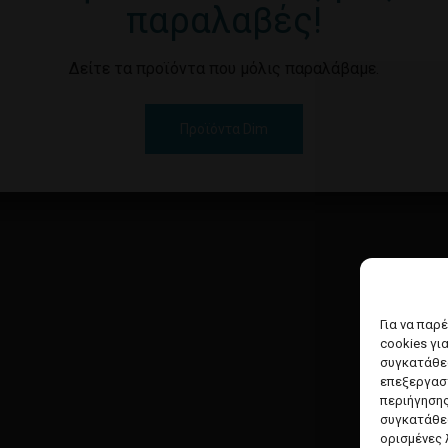
παραλαβές!
Δείτε τα προϊόντα που μόλις παραλάβαμε.
Προϊόντα Dim
Για να παρ
cookies γι
συγκατάθεσ
επεξεργασ
περιήγησης
συγκατάθεσ
ορισμένες 