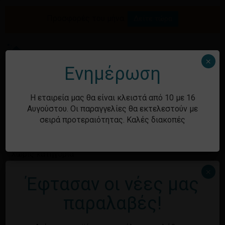
Skip
to
Προσφορές του μήνα.
Δείτε τώρα
Αναζήτηση
Κλείσιμο
Καλάθι
main
καλαθιού
προϊόντων
content
Me
search
account
×
Ενημέρωση
Ιστορικό
Η εταιρεία μας θα είναι κλειστά από 10 με 16
Αυγούστου. Οι παραγγελίες θα εκτελεστούν με
σειρά προτεραιότητας. Καλές διακοπές
Kατηγορίες
Χωρίς κατηγορία
×
Έφτασαν οι νέες μας
Μεταστοιχεία
παραλαβές!