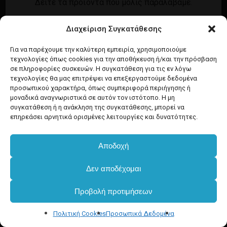
Δείτε τα προϊόντα που μόλις παραλάβαμε.
Εγγραφή
Σύνδεση
Διαχείριση Συγκατάθεσης
Ροή καταχωρίσεων
Προϊόντα Dim
Ροή σχολίων
Για να παρέχουμε την καλύτερη εμπειρία, χρησιμοποιούμε
τεχνολογίες όπως cookies για την αποθήκευση ή/και την πρόσβαση
WordPress.org
σε πληροφορίες συσκευών. Η συγκατάθεση για τις εν λόγω
τεχνολογίες θα μας επιτρέψει να επεξεργαστούμε δεδομένα
προσωπικού χαρακτήρα, όπως συμπεριφορά περιήγησης ή
μοναδικά αναγνωριστικά σε αυτόν τον ιστότοπο. Η μη
συγκατάθεση ή η ανάκληση της συγκατάθεσης, μπορεί να
επηρεάσει αρνητικά ορισμένες λειτουργίες και δυνατότητες.
Αποδοχή
Δεν αποδέχομαι
Προβολή προτιμήσεων
Πολιτική Cookies
Προσωπικά Δεδομένα