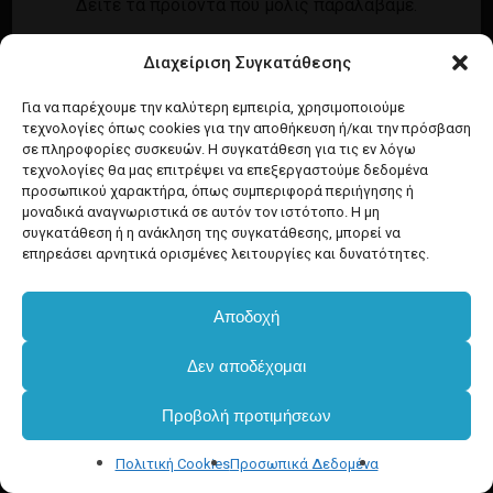
Δείτε τα προϊόντα που μόλις παραλάβαμε.
Εγγραφή
Σύνδεση
Διαχείριση Συγκατάθεσης
Ροή καταχωρίσεων
Προϊόντα Dim
Ροή σχολίων
Για να παρέχουμε την καλύτερη εμπειρία, χρησιμοποιούμε
τεχνολογίες όπως cookies για την αποθήκευση ή/και την πρόσβαση
WordPress.org
σε πληροφορίες συσκευών. Η συγκατάθεση για τις εν λόγω
τεχνολογίες θα μας επιτρέψει να επεξεργαστούμε δεδομένα
προσωπικού χαρακτήρα, όπως συμπεριφορά περιήγησης ή
μοναδικά αναγνωριστικά σε αυτόν τον ιστότοπο. Η μη
συγκατάθεση ή η ανάκληση της συγκατάθεσης, μπορεί να
επηρεάσει αρνητικά ορισμένες λειτουργίες και δυνατότητες.
Αποδοχή
Δεν αποδέχομαι
Προβολή προτιμήσεων
Πολιτική Cookies
Προσωπικά Δεδομένα