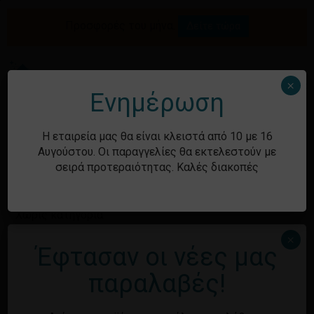
Skip
to
Προσφορές του μήνα.
Δείτε τώρα
Αναζήτηση
Κλείσιμο
Καλάθι
main
καλαθιού
προϊόντων
content
Me
search
account
×
Ενημέρωση
Ιστορικό
Η εταιρεία μας θα είναι κλειστά από 10 με 16
Αυγούστου. Οι παραγγελίες θα εκτελεστούν με
σειρά προτεραιότητας. Καλές διακοπές
Kατηγορίες
Χωρίς κατηγορία
×
Έφτασαν οι νέες μας
Μεταστοιχεία
παραλαβές!