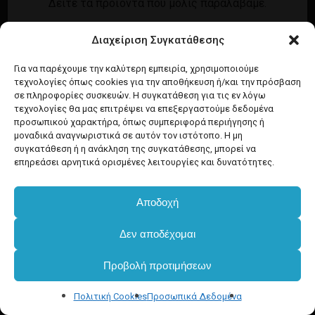
Δείτε τα προϊόντα που μόλις παραλάβαμε.
Εγγραφή
Σύνδεση
Διαχείριση Συγκατάθεσης
Ροή καταχωρίσεων
Προϊόντα Dim
Ροή σχολίων
Για να παρέχουμε την καλύτερη εμπειρία, χρησιμοποιούμε
τεχνολογίες όπως cookies για την αποθήκευση ή/και την πρόσβαση
WordPress.org
σε πληροφορίες συσκευών. Η συγκατάθεση για τις εν λόγω
τεχνολογίες θα μας επιτρέψει να επεξεργαστούμε δεδομένα
προσωπικού χαρακτήρα, όπως συμπεριφορά περιήγησης ή
μοναδικά αναγνωριστικά σε αυτόν τον ιστότοπο. Η μη
συγκατάθεση ή η ανάκληση της συγκατάθεσης, μπορεί να
επηρεάσει αρνητικά ορισμένες λειτουργίες και δυνατότητες.
Αποδοχή
Δεν αποδέχομαι
Προβολή προτιμήσεων
Πολιτική Cookies
Προσωπικά Δεδομένα