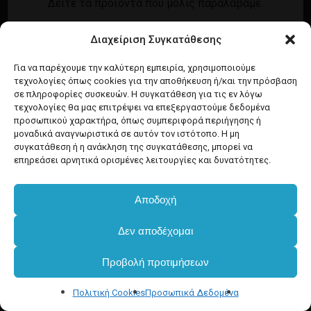
Δείτε τα προϊόντα που μόλις παραλάβαμε.
Εγγραφή
Σύνδεση
Διαχείριση Συγκατάθεσης
Ροή καταχωρίσεων
Προϊόντα Dim
Ροή σχολίων
Για να παρέχουμε την καλύτερη εμπειρία, χρησιμοποιούμε
τεχνολογίες όπως cookies για την αποθήκευση ή/και την πρόσβαση
WordPress.org
σε πληροφορίες συσκευών. Η συγκατάθεση για τις εν λόγω
τεχνολογίες θα μας επιτρέψει να επεξεργαστούμε δεδομένα
προσωπικού χαρακτήρα, όπως συμπεριφορά περιήγησης ή
μοναδικά αναγνωριστικά σε αυτόν τον ιστότοπο. Η μη
συγκατάθεση ή η ανάκληση της συγκατάθεσης, μπορεί να
επηρεάσει αρνητικά ορισμένες λειτουργίες και δυνατότητες.
Αποδοχή
Δεν αποδέχομαι
Προβολή προτιμήσεων
Πολιτική Cookies
Προσωπικά Δεδομένα