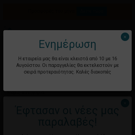
Skip
to
Προσφορές του μήνα.
Δείτε τώρα
Αναζήτηση
Κλείσιμο
Καλάθι
main
καλαθιού
προϊόντων
content
Me
search
account
×
Ενημέρωση
Ιστορικό
Η εταιρεία μας θα είναι κλειστά από 10 με 16
Αυγούστου. Οι παραγγελίες θα εκτελεστούν με
σειρά προτεραιότητας. Καλές διακοπές
Kατηγορίες
Χωρίς κατηγορία
×
Έφτασαν οι νέες μας
Μεταστοιχεία
παραλαβές!