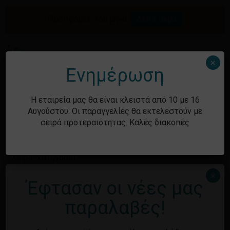
Skip
to
Προσφορές του μήνα.
Δείτε τώρα
Αναζήτηση
Κλείσιμο
Καλάθι
main
καλαθιού
προϊόντων
content
Me
search
account
×
Ενημέρωση
Ιστορικό
Η εταιρεία μας θα είναι κλειστά από 10 με 16
Αυγούστου. Οι παραγγελίες θα εκτελεστούν με
σειρά προτεραιότητας. Καλές διακοπές
Kατηγορίες
Χωρίς κατηγορία
×
Έφτασαν οι νέες μας
Μεταστοιχεία
παραλαβές!