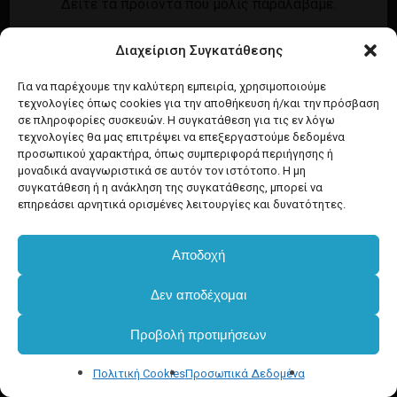
Δείτε τα προϊόντα που μόλις παραλάβαμε.
Εγγραφή
Σύνδεση
Διαχείριση Συγκατάθεσης
Ροή καταχωρίσεων
Προϊόντα Dim
Ροή σχολίων
Για να παρέχουμε την καλύτερη εμπειρία, χρησιμοποιούμε
τεχνολογίες όπως cookies για την αποθήκευση ή/και την πρόσβαση
WordPress.org
σε πληροφορίες συσκευών. Η συγκατάθεση για τις εν λόγω
τεχνολογίες θα μας επιτρέψει να επεξεργαστούμε δεδομένα
προσωπικού χαρακτήρα, όπως συμπεριφορά περιήγησης ή
μοναδικά αναγνωριστικά σε αυτόν τον ιστότοπο. Η μη
συγκατάθεση ή η ανάκληση της συγκατάθεσης, μπορεί να
επηρεάσει αρνητικά ορισμένες λειτουργίες και δυνατότητες.
Αποδοχή
Δεν αποδέχομαι
Προβολή προτιμήσεων
Πολιτική Cookies
Προσωπικά Δεδομένα