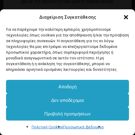
Δείτε τα προϊόντα που μόλις παραλάβαμε.
Εγγραφή
Σύνδεση
Διαχείριση Συγκατάθεσης
Ροή καταχωρίσεων
Προϊόντα Dim
Ροή σχολίων
Για να παρέχουμε την καλύτερη εμπειρία, χρησιμοποιούμε
τεχνολογίες όπως cookies για την αποθήκευση ή/και την πρόσβαση
WordPress.org
σε πληροφορίες συσκευών. Η συγκατάθεση για τις εν λόγω
τεχνολογίες θα μας επιτρέψει να επεξεργαστούμε δεδομένα
προσωπικού χαρακτήρα, όπως συμπεριφορά περιήγησης ή
μοναδικά αναγνωριστικά σε αυτόν τον ιστότοπο. Η μη
συγκατάθεση ή η ανάκληση της συγκατάθεσης, μπορεί να
επηρεάσει αρνητικά ορισμένες λειτουργίες και δυνατότητες.
Αποδοχή
Δεν αποδέχομαι
Προβολή προτιμήσεων
Πολιτική Cookies
Προσωπικά Δεδομένα