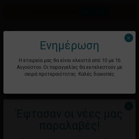
Skip
to
Προσφορές του μήνα.
Δείτε τώρα
Αναζήτηση
Κλείσιμο
Καλάθι
main
καλαθιού
προϊόντων
content
Me
search
account
×
Ενημέρωση
Ιστορικό
Η εταιρεία μας θα είναι κλειστά από 10 με 16
Αυγούστου. Οι παραγγελίες θα εκτελεστούν με
σειρά προτεραιότητας. Καλές διακοπές
Kατηγορίες
Χωρίς κατηγορία
×
Έφτασαν οι νέες μας
Μεταστοιχεία
παραλαβές!