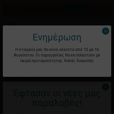
Skip
to
Προσφορές του μήνα.
Δείτε τώρα
Αναζήτηση
Κλείσιμο
Καλάθι
main
καλαθιού
προϊόντων
content
Me
search
account
×
Ενημέρωση
Ιστορικό
Η εταιρεία μας θα είναι κλειστά από 10 με 16
Αυγούστου. Οι παραγγελίες θα εκτελεστούν με
σειρά προτεραιότητας. Καλές διακοπές
Kατηγορίες
Χωρίς κατηγορία
×
Έφτασαν οι νέες μας
Μεταστοιχεία
παραλαβές!