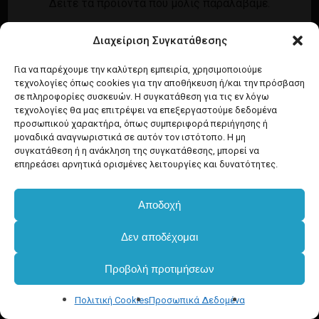
Δείτε τα προϊόντα που μόλις παραλάβαμε.
Εγγραφή
Σύνδεση
Διαχείριση Συγκατάθεσης
Ροή καταχωρίσεων
Προϊόντα Dim
Ροή σχολίων
Για να παρέχουμε την καλύτερη εμπειρία, χρησιμοποιούμε
τεχνολογίες όπως cookies για την αποθήκευση ή/και την πρόσβαση
WordPress.org
σε πληροφορίες συσκευών. Η συγκατάθεση για τις εν λόγω
τεχνολογίες θα μας επιτρέψει να επεξεργαστούμε δεδομένα
προσωπικού χαρακτήρα, όπως συμπεριφορά περιήγησης ή
μοναδικά αναγνωριστικά σε αυτόν τον ιστότοπο. Η μη
συγκατάθεση ή η ανάκληση της συγκατάθεσης, μπορεί να
επηρεάσει αρνητικά ορισμένες λειτουργίες και δυνατότητες.
Αποδοχή
Δεν αποδέχομαι
Προβολή προτιμήσεων
Πολιτική Cookies
Προσωπικά Δεδομένα