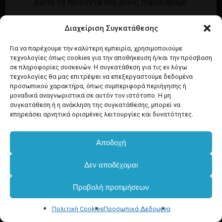
Δείτε τα προϊόντα που μόλις παραλάβαμε.
Εγγραφή
Σύνδεση
Διαχείριση Συγκατάθεσης
Ροή καταχωρίσεων
Προϊόντα Dim
Ροή σχολίων
Για να παρέχουμε την καλύτερη εμπειρία, χρησιμοποιούμε
τεχνολογίες όπως cookies για την αποθήκευση ή/και την πρόσβαση
WordPress.org
σε πληροφορίες συσκευών. Η συγκατάθεση για τις εν λόγω
τεχνολογίες θα μας επιτρέψει να επεξεργαστούμε δεδομένα
προσωπικού χαρακτήρα, όπως συμπεριφορά περιήγησης ή
μοναδικά αναγνωριστικά σε αυτόν τον ιστότοπο. Η μη
συγκατάθεση ή η ανάκληση της συγκατάθεσης, μπορεί να
επηρεάσει αρνητικά ορισμένες λειτουργίες και δυνατότητες.
Αποδοχή
Δεν αποδέχομαι
Προβολή προτιμήσεων
Πολιτική Cookies
Προσωπικά Δεδομένα