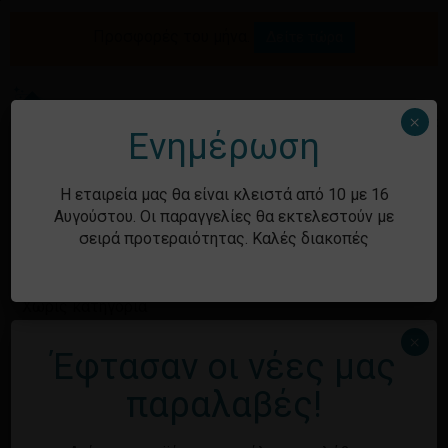
Skip
to
Προσφορές του μήνα.
Δείτε τώρα
Αναζήτηση
Κλείσιμο
Καλάθι
main
καλαθιού
προϊόντων
content
Me
search
account
×
Ενημέρωση
Ιστορικό
Η εταιρεία μας θα είναι κλειστά από 10 με 16
Αυγούστου. Οι παραγγελίες θα εκτελεστούν με
σειρά προτεραιότητας. Καλές διακοπές
Kατηγορίες
Χωρίς κατηγορία
×
Έφτασαν οι νέες μας
Μεταστοιχεία
παραλαβές!