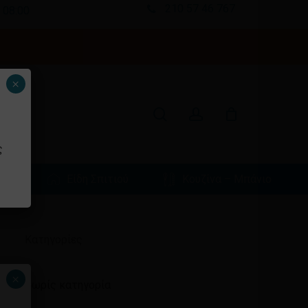
210 57 46 767
 08:00
Κλείσιμο
καλαθιού
search
account
×
ς
φιά
Είδη Σπιτιού
Κουζίνα – Μπάνιο
Ιστορικό
Kατηγορίες
×
Χωρίς κατηγορία