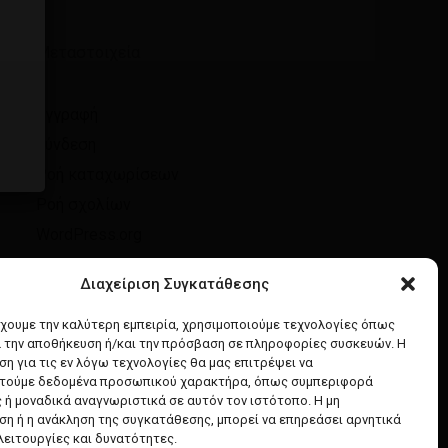
Μεταστοιχεία
Εγγραφή
Σύνδεση
Ροή καταχωρίσεων
Ροή σχολίων
WordPress.org
Διαχείριση Συγκατάθεσης
έχουμε την καλύτερη εμπειρία, χρησιμοποιούμε τεχνολογίες όπως
α την αποθήκευση ή/και την πρόσβαση σε πληροφορίες συσκευών. Η
η για τις εν λόγω τεχνολογίες θα μας επιτρέψει να
τούμε δεδομένα προσωπικού χαρακτήρα, όπως συμπεριφορά
 ή μοναδικά αναγνωριστικά σε αυτόν τον ιστότοπο. Η μη
η ή η ανάκληση της συγκατάθεσης, μπορεί να επηρεάσει αρνητικά
λειτουργίες και δυνατότητες.