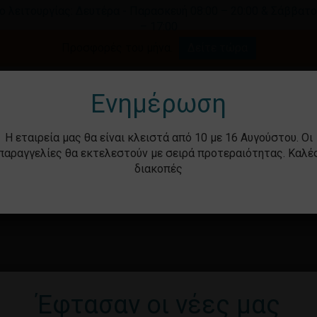
ο λειτουργίας: Δευτέρα - Παρασκευή 08:00 – 20:00 & Σάββατο
– 17:00
Καλάθι
Προσφορές του μήνα.
Δείτε τώρα
γήστε για αναζήτηση ή ESC για κλείσιμο.
Ενημέρωση
Η εταιρεία μας θα είναι κλειστά από 10 με 16 Αυγούστου. Οι
παραγγελίες θα εκτελεστούν με σειρά προτεραιότητας. Καλέ
διακοπές
ότητα
Βρεφικά – Παιδικά
Υγιεινή & Ομορ
Έφτασαν οι νέες μας