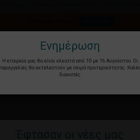
ο λειτουργίας: Δευτέρα - Παρασκευή 08:00 – 20:00 & Σάββατο
– 17:00
Καλάθι
Προσφορές του μήνα.
Δείτε τώρα
γήστε για αναζήτηση ή ESC για κλείσιμο.
Ενημέρωση
Η εταιρεία μας θα είναι κλειστά από 10 με 16 Αυγούστου. Οι
παραγγελίες θα εκτελεστούν με σειρά προτεραιότητας. Καλέ
διακοπές
ότητα
Βρεφικά – Παιδικά
Υγιεινή & Ομορ
Έφτασαν οι νέες μας