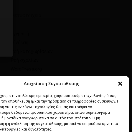
Μεταστοιχεία
Εγγραφή
Σύνδεση
Ροή καταχωρίσεων
Ροή σχολίων
WordPress.org
Διαχείριση Συγκατάθεσης
έχουμε την καλύτερη εμπειρία, χρησιμοποιούμε τεχνολογίες όπως
α την αποθήκευση ή/και την πρόσβαση σε πληροφορίες συσκευών. Η
η για τις εν λόγω τεχνολογίες θα μας επιτρέψει να
τούμε δεδομένα προσωπικού χαρακτήρα, όπως συμπεριφορά
 ή μοναδικά αναγνωριστικά σε αυτόν τον ιστότοπο. Η μη
η ή η ανάκληση της συγκατάθεσης, μπορεί να επηρεάσει αρνητικά
λειτουργίες και δυνατότητες.