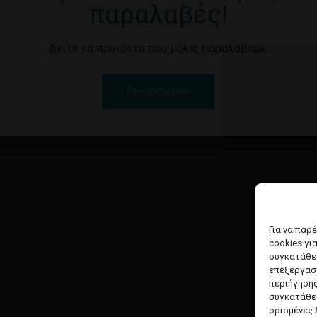
παραλαβές!
Δείτε τα προϊόντα που μόλις παραλάβαμε.
Προϊόντα Dim
Για να παρ
cookies γι
συγκατάθεσ
επεξεργασ
περιήγησης
συγκατάθεσ
ορισμένες 