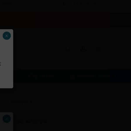
210 57 46 767
 08:00
Κλείσιμο
καλαθιού
search
account
×
ς
φιά
Είδη Σπιτιού
Κουζίνα – Μπάνιο
Ιστορικό
Kατηγορίες
×
Χωρίς κατηγορία