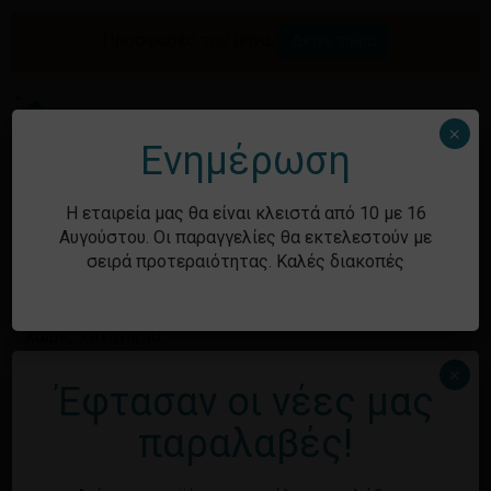
Skip
to
Προσφορές του μήνα.
Δείτε τώρα
Αναζήτηση
Κλείσιμο
Καλάθι
main
καλαθιού
προϊόντων
content
Me
search
account
×
Ενημέρωση
Ιστορικό
Η εταιρεία μας θα είναι κλειστά από 10 με 16
Αυγούστου. Οι παραγγελίες θα εκτελεστούν με
σειρά προτεραιότητας. Καλές διακοπές
Kατηγορίες
Χωρίς κατηγορία
×
Έφτασαν οι νέες μας
Μεταστοιχεία
παραλαβές!