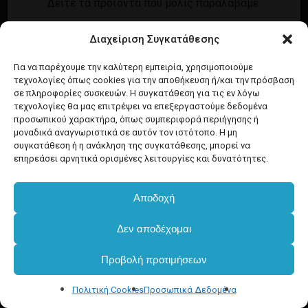
Δείτε τα προϊόντα που μόλις παραλάβαμε.
Εγγραφή
Σύνδεση
Διαχείριση Συγκατάθεσης
Ροή καταχωρίσεων
Προϊόντα Dim
Ροή σχολίων
Για να παρέχουμε την καλύτερη εμπειρία, χρησιμοποιούμε
τεχνολογίες όπως cookies για την αποθήκευση ή/και την πρόσβαση
WordPress.org
σε πληροφορίες συσκευών. Η συγκατάθεση για τις εν λόγω
τεχνολογίες θα μας επιτρέψει να επεξεργαστούμε δεδομένα
προσωπικού χαρακτήρα, όπως συμπεριφορά περιήγησης ή
μοναδικά αναγνωριστικά σε αυτόν τον ιστότοπο. Η μη
συγκατάθεση ή η ανάκληση της συγκατάθεσης, μπορεί να
επηρεάσει αρνητικά ορισμένες λειτουργίες και δυνατότητες.
Αποδοχή
Δεν αποδέχομαι
Προβολή προτιμήσεων
Πολιτική Cookies
Προσωπικά Δεδομένα