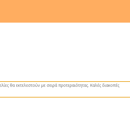
οινωνία
Ωράριο λειτουργίας: Δευτέρα - Παρασκευή 08:00 – 2
Σάββατο 08:00 – 17:00
Όλα τα
προϊόντα
ελίες θα εκτελεστούν με σειρά προτεραιότητας. Καλές διακοπές