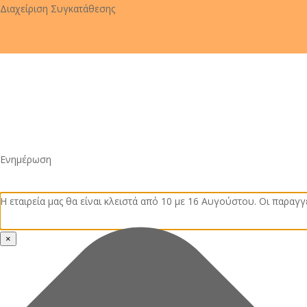
Skip
Διαχείριση Συγκατάθεσης
Εταιρεία
Επικ
to
main
content
Ενημέρωση
Η εταιρεία μας θα είναι κλειστά από 10 με 16 Αυγούστου. Οι παραγγ
×