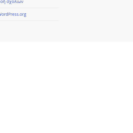
οή σχολίων
ordPress.org