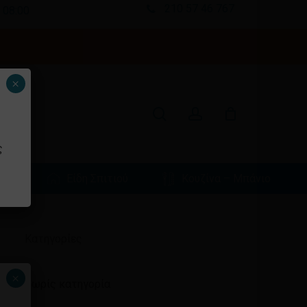
210 57 46 767
 08:00
Κλείσιμο
καλαθιού
search
account
×
ς
φιά
Είδη Σπιτιού
Κουζίνα – Μπάνιο
Ιστορικό
Kατηγορίες
×
Χωρίς κατηγορία