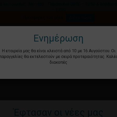
ο λειτουργίας: Δευτέρα - Παρασκευή 08:00 – 20:00 & Σάββατο
– 17:00
Καλάθι
Προσφορές του μήνα.
Δείτε τώρα
γήστε για αναζήτηση ή ESC για κλείσιμο.
Ενημέρωση
Η εταιρεία μας θα είναι κλειστά από 10 με 16 Αυγούστου. Οι
παραγγελίες θα εκτελεστούν με σειρά προτεραιότητας. Καλέ
διακοπές
ότητα
Βρεφικά – Παιδικά
Υγιεινή & Ομορ
Έφτασαν οι νέες μας