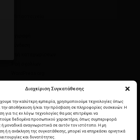
Μεταστοιχεία
Εγγραφή
Σύνδεση
Ροή καταχωρίσεων
Ροή σχολίων
WordPress.org
Διαχείριση Συγκατάθεσης
έχουμε την καλύτερη εμπειρία, χρησιμοποιούμε τεχνολογίες όπως
α την αποθήκευση ή/και την πρόσβαση σε πληροφορίες συσκευών. Η
η για τις εν λόγω τεχνολογίες θα μας επιτρέψει να
τούμε δεδομένα προσωπικού χαρακτήρα, όπως συμπεριφορά
 ή μοναδικά αναγνωριστικά σε αυτόν τον ιστότοπο. Η μη
η ή η ανάκληση της συγκατάθεσης, μπορεί να επηρεάσει αρνητικά
λειτουργίες και δυνατότητες.